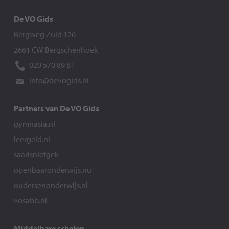
De VO Gids
Bergweg Zuid 126
2661 CW Bergschenhoek
020 570 89 81
info@devogids.nl
Partners van De VO Gids
gymnasia.nl
leergeld.nl
saarisnietgek
openbaaronderwijs.nu
oudersenonderwijs.nl
vosabb.nl
Middelbare scholen