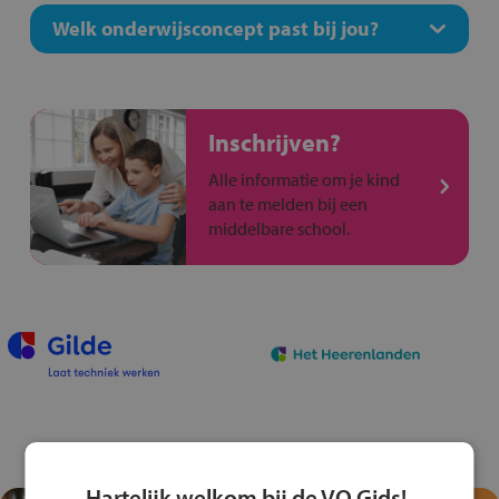
Welk onderwijsconcept past bij jou?
Inschrijven?
Alle informatie om je kind
aan te melden bij een
middelbare school.
Hartelijk welkom bij de VO Gids!