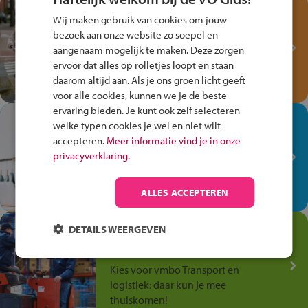
Test je kennis met het
Wij maken gebruik van cookies om jouw
Fiets Veilig
bezoek aan onze website zo soepel en
Verkeersspel!
aangenaam mogelijk te maken. Deze zorgen
ervoor dat alles op rolletjes loopt en staan
Speel het Fiets Veilig Verkeersspel
daarom altijd aan. Als je ons groen licht geeft
en win een Cortina-fiets!
voor alle cookies, kunnen we je de beste
ervaring bieden. Je kunt ook zelf selecteren
In de winkel ben je op je
welke typen cookies je wel en niet wilt
plek!
accepteren.
Meer informatie vind je in onze
privacyverklaring.
Ontdek via het vmbo jouw talent
op de winkelvloer, waar elke dag
anders is!
ALLES ACCEPTEREN
Jouw talent in de
DETAILS WEERGEVEN
Transport en Logistiek
Kies voor vmbo Transport en
logistiek: daar kun je mee
thuiskomen!