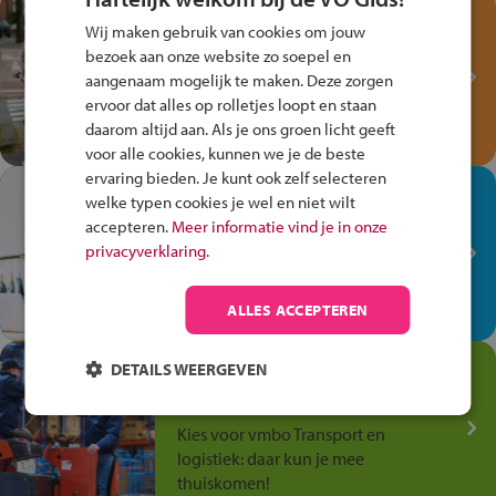
Test je kennis met het
Wij maken gebruik van cookies om jouw
Fiets Veilig
bezoek aan onze website zo soepel en
Verkeersspel!
aangenaam mogelijk te maken. Deze zorgen
ervoor dat alles op rolletjes loopt en staan
Speel het Fiets Veilig Verkeersspel
daarom altijd aan. Als je ons groen licht geeft
en win een Cortina-fiets!
voor alle cookies, kunnen we je de beste
ervaring bieden. Je kunt ook zelf selecteren
In de winkel ben je op je
welke typen cookies je wel en niet wilt
plek!
accepteren.
Meer informatie vind je in onze
privacyverklaring.
Ontdek via het vmbo jouw talent
op de winkelvloer, waar elke dag
anders is!
ALLES ACCEPTEREN
Jouw talent in de
DETAILS WEERGEVEN
Transport en Logistiek
Kies voor vmbo Transport en
logistiek: daar kun je mee
thuiskomen!