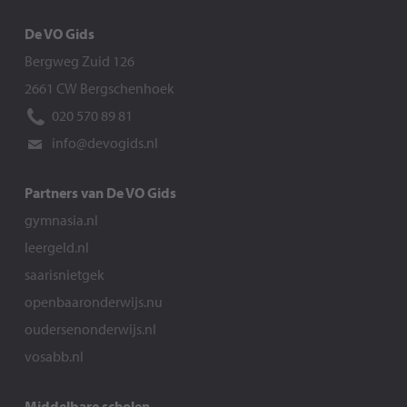
De VO Gids
Bergweg Zuid 126
2661 CW Bergschenhoek
020 570 89 81
info@devogids.nl
Partners van De VO Gids
gymnasia.nl
leergeld.nl
saarisnietgek
openbaaronderwijs.nu
oudersenonderwijs.nl
vosabb.nl
Middelbare scholen