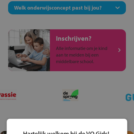
Welk onderwijsconcept past bij jou?
Inschrijven?
Alle informatie om je kind
aan te melden bij een
middelbare school.
Hartelijk welkom bij de VO Gids!