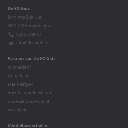
De VO Gids
Bergweg Zuid 126
2661 CW Bergschenhoek
020 570 89 81
info@devogids.nl
Partners van De VO Gids
gymnasia.nl
leergeld.nl
saarisnietgek
openbaaronderwijs.nu
oudersenonderwijs.nl
vosabb.nl
Middelbare scholen