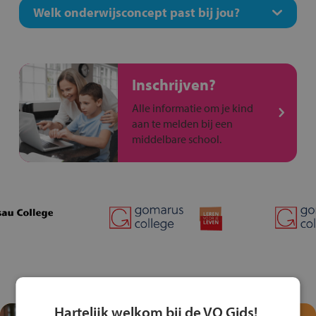
Welk onderwijsconcept past bij jou?
Inschrijven?
Alle informatie om je kind
aan te melden bij een
middelbare school.
Hartelijk welkom bij de VO Gids!