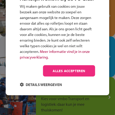
Test je kennis met het
Wij maken gebruik van cookies om jouw
Fiets Veilig
bezoek aan onze website zo soepel en
Verkeersspel!
aangenaam mogelijk te maken. Deze zorgen
Speel het Fiets Veilig Verkeersspel
ervoor dat alles op rolletjes loopt en staan
en win een Cortina-fiets!
daarom altijd aan. Als je ons groen licht geeft
voor alle cookies, kunnen we je de beste
ervaring bieden. Je kunt ook zelf selecteren
In de winkel ben je op je
welke typen cookies je wel en niet wilt
plek!
accepteren.
Meer informatie vind je in onze
privacyverklaring.
Ontdek via het vmbo jouw talent
op de winkelvloer, waar elke dag
anders is!
ALLES ACCEPTEREN
Jouw talent in de
DETAILS WEERGEVEN
Transport en Logistiek
Kies voor vmbo Transport en
logistiek: daar kun je mee
thuiskomen!