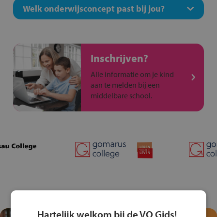
Welk onderwijsconcept past bij jou?
Inschrijven?
Alle informatie om je kind
aan te melden bij een
middelbare school.
Hartelijk welkom bij de VO Gids!