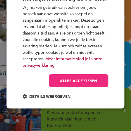
Test je kennis met het
Wij maken gebruik van cookies om jouw
Fiets Veilig
bezoek aan onze website zo soepel en
Verkeersspel!
aangenaam mogelijk te maken. Deze zorgen
Speel het Fiets Veilig Verkeersspel
ervoor dat alles op rolletjes loopt en staan
en win een Cortina-fiets!
daarom altijd aan. Als je ons groen licht geeft
voor alle cookies, kunnen we je de beste
ervaring bieden. Je kunt ook zelf selecteren
In de winkel ben je op je
welke typen cookies je wel en niet wilt
plek!
accepteren.
Meer informatie vind je in onze
privacyverklaring.
Ontdek via het vmbo jouw talent
op de winkelvloer, waar elke dag
anders is!
ALLES ACCEPTEREN
Jouw talent in de
DETAILS WEERGEVEN
Transport en Logistiek
Kies voor vmbo Transport en
logistiek: daar kun je mee
thuiskomen!