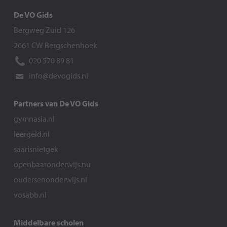
De VO Gids
Bergweg Zuid 126
2661 CW Bergschenhoek
020 570 89 81
info@devogids.nl
Partners van De VO Gids
gymnasia.nl
leergeld.nl
saarisnietgek
openbaaronderwijs.nu
oudersenonderwijs.nl
vosabb.nl
Middelbare scholen