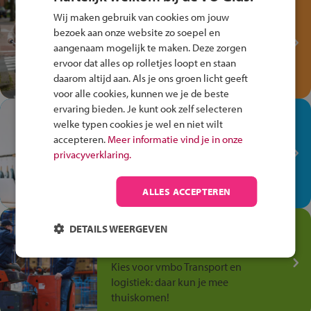
Test je kennis met het
Wij maken gebruik van cookies om jouw
Fiets Veilig
bezoek aan onze website zo soepel en
Verkeersspel!
aangenaam mogelijk te maken. Deze zorgen
Speel het Fiets Veilig Verkeersspel
ervoor dat alles op rolletjes loopt en staan
en win een Cortina-fiets!
daarom altijd aan. Als je ons groen licht geeft
voor alle cookies, kunnen we je de beste
ervaring bieden. Je kunt ook zelf selecteren
In de winkel ben je op je
welke typen cookies je wel en niet wilt
plek!
accepteren.
Meer informatie vind je in onze
privacyverklaring.
Ontdek via het vmbo jouw talent
op de winkelvloer, waar elke dag
anders is!
ALLES ACCEPTEREN
Jouw talent in de
DETAILS WEERGEVEN
Transport en Logistiek
Kies voor vmbo Transport en
logistiek: daar kun je mee
thuiskomen!