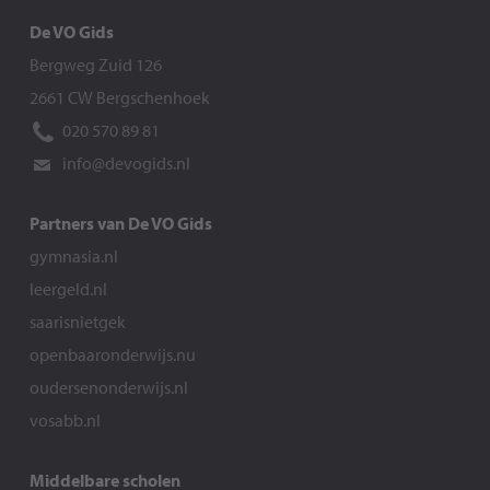
De VO Gids
Bergweg Zuid 126
2661 CW Bergschenhoek
020 570 89 81
info@devogids.nl
Partners van De VO Gids
gymnasia.nl
leergeld.nl
saarisnietgek
openbaaronderwijs.nu
oudersenonderwijs.nl
vosabb.nl
Middelbare scholen