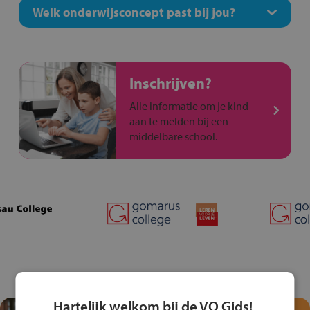
Welk onderwijsconcept past bij jou?
Inschrijven?
Alle informatie om je kind
aan te melden bij een
middelbare school.
Hartelijk welkom bij de VO Gids!