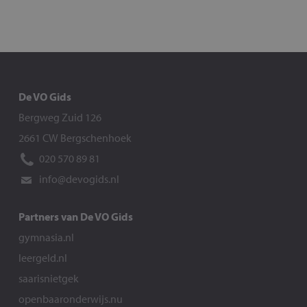
De VO Gids
Bergweg Zuid 126
2661 CW Bergschenhoek
020 570 89 81
info@devogids.nl
Partners van De VO Gids
gymnasia.nl
leergeld.nl
saarisnietgek
openbaaronderwijs.nu