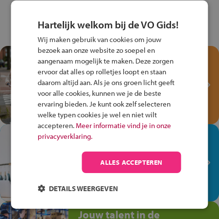
Hartelijk welkom bij de VO Gids!
Wij maken gebruik van cookies om jouw
bezoek aan onze website zo soepel en
Test je kennis met het
aangenaam mogelijk te maken. Deze zorgen
Fiets Veilig
ervoor dat alles op rolletjes loopt en staan
Verkeersspel!
daarom altijd aan. Als je ons groen licht geeft
voor alle cookies, kunnen we je de beste
Speel het Fiets Veilig Verkeersspel
ervaring bieden. Je kunt ook zelf selecteren
en win een Cortina-fiets!
welke typen cookies je wel en niet wilt
accepteren.
Meer informatie vind je in onze
In de winkel ben je op je
privacyverklaring.
plek!
ALLES ACCEPTEREN
Ontdek via het vmbo jouw talent
op de winkelvloer, waar elke dag
anders is!
DETAILS WEERGEVEN
Jouw talent in de