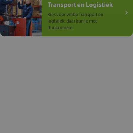
Transport en Logistiek
Kies voor vmbo Transport en
logistiek: daar kun je mee
thuiskomen!