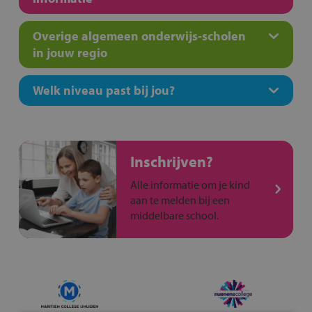
Overige algemeen onderwijs-scholen
in jouw regio
Welk niveau past bij jou?
Inschrijven?
Alle informatie om je kind
aan te melden bij een
middelbare school.