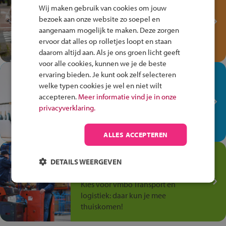
Fiets Veilig
Wij maken gebruik van cookies om jouw
Verkeersspel!
bezoek aan onze website zo soepel en
aangenaam mogelijk te maken. Deze zorgen
Speel het Fiets Veilig Verkeersspel
ervoor dat alles op rolletjes loopt en staan
en win een Cortina-fiets!
daarom altijd aan. Als je ons groen licht geeft
voor alle cookies, kunnen we je de beste
In de winkel ben je op je
ervaring bieden. Je kunt ook zelf selecteren
welke typen cookies je wel en niet wilt
plek!
accepteren.
Meer informatie vind je in onze
Ontdek via het vmbo jouw talent
privacyverklaring.
op de winkelvloer, waar elke dag
anders is!
ALLES ACCEPTEREN
Jouw talent in de
DETAILS WEERGEVEN
Transport en Logistiek
Kies voor vmbo Transport en
logistiek: daar kun je mee
thuiskomen!