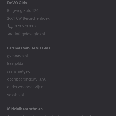
De VO Gids
Bergweg Zuid 126
2661 CW Bergschenhoek
020 570 89 81
info@devogids.nl
Partners van De VO Gids
gymnasia.nl
leergeld.nl
saarisnietgek
openbaaronderwijs.nu
oudersenonderwijs.nl
vosabb.nl
Middelbare scholen