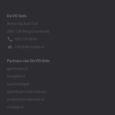
De VO Gids
Bergweg Zuid 126
2661 CW Bergschenhoek
020 570 89 81
info@devogids.nl
Partners van De VO Gids
gymnasia.nl
leergeld.nl
saarisnietgek
openbaaronderwijs.nu
oudersenonderwijs.nl
vosabb.nl