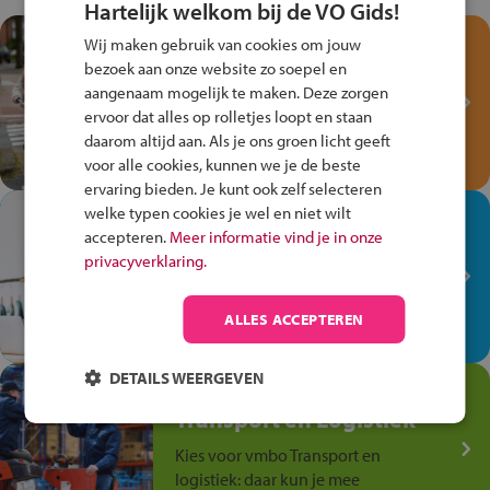
Hartelijk welkom bij de VO Gids!
Test je kennis met het
Wij maken gebruik van cookies om jouw
Fiets Veilig
bezoek aan onze website zo soepel en
aangenaam mogelijk te maken. Deze zorgen
Verkeersspel!
ervoor dat alles op rolletjes loopt en staan
Speel het Fiets Veilig Verkeersspel
daarom altijd aan. Als je ons groen licht geeft
en win een Cortina-fiets!
voor alle cookies, kunnen we je de beste
ervaring bieden. Je kunt ook zelf selecteren
welke typen cookies je wel en niet wilt
In de winkel ben je op je
accepteren.
Meer informatie vind je in onze
plek!
privacyverklaring.
Ontdek via het vmbo jouw talent
op de winkelvloer, waar elke dag
ALLES ACCEPTEREN
anders is!
DETAILS WEERGEVEN
Jouw talent in de
Transport en Logistiek
Kies voor vmbo Transport en
logistiek: daar kun je mee