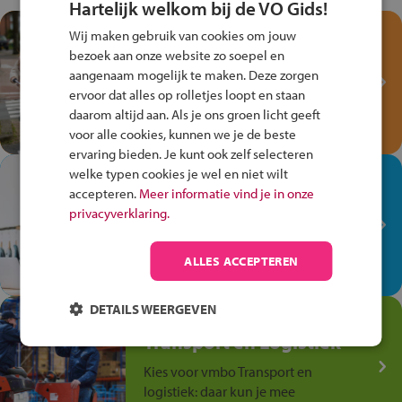
Hartelijk welkom bij de VO Gids!
Test je kennis met het
Wij maken gebruik van cookies om jouw
Fiets Veilig
bezoek aan onze website zo soepel en
Verkeersspel!
aangenaam mogelijk te maken. Deze zorgen
ervoor dat alles op rolletjes loopt en staan
Speel het Fiets Veilig Verkeersspel
daarom altijd aan. Als je ons groen licht geeft
en win een Cortina-fiets!
voor alle cookies, kunnen we je de beste
ervaring bieden. Je kunt ook zelf selecteren
welke typen cookies je wel en niet wilt
In de winkel ben je op je
accepteren.
Meer informatie vind je in onze
plek!
privacyverklaring.
Ontdek via het vmbo jouw talent
op de winkelvloer, waar elke dag
ALLES ACCEPTEREN
anders is!
DETAILS WEERGEVEN
Jouw talent in de
Transport en Logistiek
Kies voor vmbo Transport en
logistiek: daar kun je mee