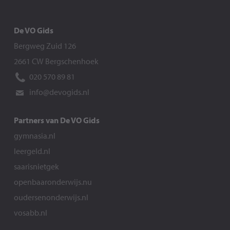
De VO Gids
Bergweg Zuid 126
2661 CW Bergschenhoek
020 570 89 81
info@devogids.nl
Partners van De VO Gids
gymnasia.nl
leergeld.nl
saarisnietgek
openbaaronderwijs.nu
oudersenonderwijs.nl
vosabb.nl