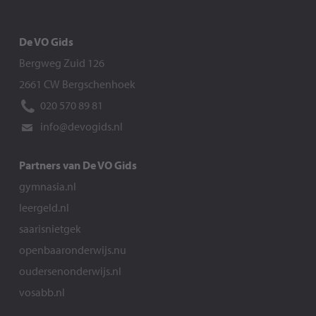
De VO Gids
Bergweg Zuid 126
2661 CW Bergschenhoek
020 570 89 81
info@devogids.nl
Partners van De VO Gids
gymnasia.nl
leergeld.nl
saarisnietgek
openbaaronderwijs.nu
oudersenonderwijs.nl
vosabb.nl