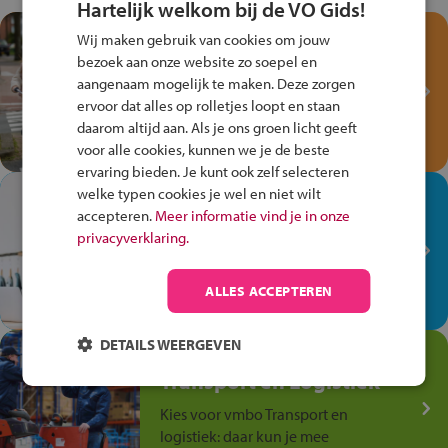
Hartelijk welkom bij de VO Gids!
Test je kennis met het
Wij maken gebruik van cookies om jouw
Fiets Veilig
bezoek aan onze website zo soepel en
Verkeersspel!
aangenaam mogelijk te maken. Deze zorgen
ervoor dat alles op rolletjes loopt en staan
Speel het Fiets Veilig Verkeersspel
daarom altijd aan. Als je ons groen licht geeft
en win een Cortina-fiets!
voor alle cookies, kunnen we je de beste
ervaring bieden. Je kunt ook zelf selecteren
welke typen cookies je wel en niet wilt
In de winkel ben je op je
accepteren.
Meer informatie vind je in onze
plek!
privacyverklaring.
Ontdek via het vmbo jouw talent
op de winkelvloer, waar elke dag
ALLES ACCEPTEREN
anders is!
DETAILS WEERGEVEN
Jouw talent in de
Transport en Logistiek
Kies voor vmbo Transport en
logistiek: daar kun je mee