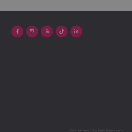
Webrealisatie
Julius Smit
|
Maeve Levie