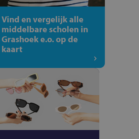
Vind en vergelijk alle
middelbare scholen in
Grashoek e.o. op de
kaart