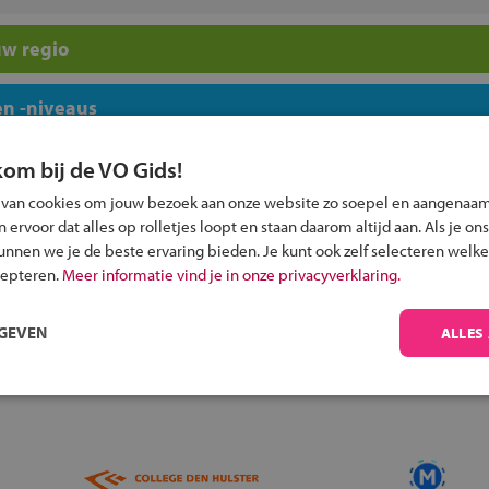
uw regio
n -niveaus
kom bij de VO Gids!
 van cookies om jouw bezoek aan onze website zo soepel en aangenaam
ervoor dat alles op rolletjes loopt en staan daarom altijd aan. Als je ons
kunnen we je de beste ervaring bieden. Je kunt ook zelf selecteren welke
Inschrijven?
cepteren.
Meer informatie vind je in onze privacyverklaring.
Alle informatie om je kind aan te melden bij
een middelbare school.
RGEVEN
ALLES