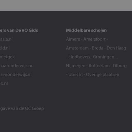
ers van De VO Gids
Middelbare scholen
sia.nl
Almere
-
Amersfoort
-
eld.nl
Amsterdam
-
Breda
-
Den Haag
snietgek
-
Eindhoven
-
Groningen
-
aaronderwijs.nu
Nijmegen
-
Rotterdam
-
Tilburg
senonderwijs.nl
-
Utrecht
-
Overige plaatsen
b.nl
itgave van de
OC Groep