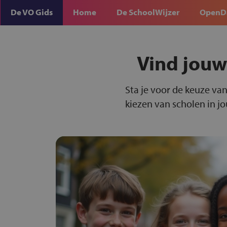
De VO Gids
Home
De SchoolWijzer
OpenD
Vind jouw
Sta je voor de keuze van
kiezen van scholen in j