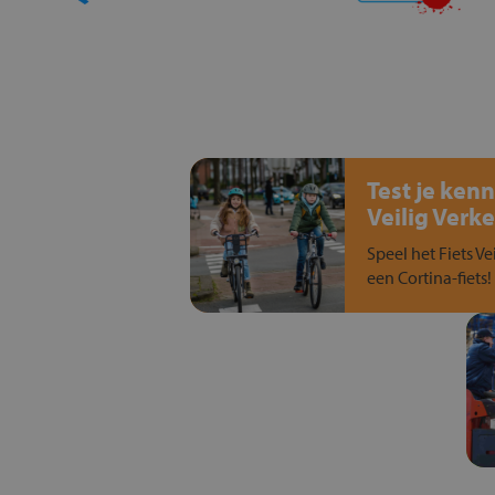
Test je kenn
Veilig Verke
Speel het Fiets Ve
een Cortina-fiets!