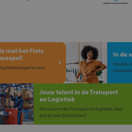
is met het Fiets
In de 
ersspel!
Ontdek vi
ilig Verkeersspel en win
winkelvlo
Jouw talent in de Transport
en Logistiek
Kies voor vmbo Transport en logistiek: daar
kun je mee thuiskomen!