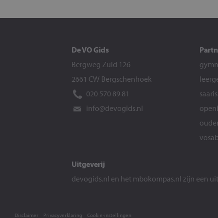
De VO Gids
Partn
Bergweg Zuid 126
gymna
2661 CW Bergschenhoek
leerg
020 570 89 81
saari
info@devogids.nl
openb
ouder
vosab
Uitgeverij
devogids.nl
en het
mbokompas.nl
zijn een u
Disclaimer
Privacyverklaring
Cookie-instellingen