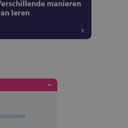
Verschillende manieren
van leren
 lyceum Horst