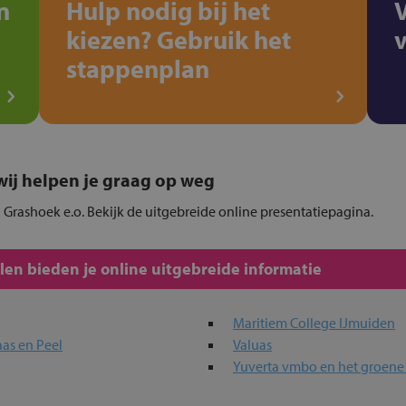
n
Hulp nodig bij het
kiezen? Gebruik het
stappenplan
, wij helpen je graag op weg
n Grashoek e.o. Bekijk de uitgebreide online presentatiepagina.
en bieden je online uitgebreide informatie
Maritiem College IJmuiden
as en Peel
Valuas
Yuverta vmbo en het groene