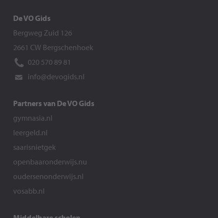
De VO Gids
Bergweg Zuid 126
2661 CW Bergschenhoek
020 570 89 81
info@devogids.nl
Partners van De VO Gids
gymnasia.nl
leergeld.nl
saarisnietgek
openbaaronderwijs.nu
oudersenonderwijs.nl
vosabb.nl
Middelbare scholen