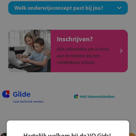
Welk onderwijsconcept past bij jou?
Inschrijven?
Alle informatie om je kind
aan te melden bij een
middelbare school.
Hartelijk welkom bij de VO Gids!