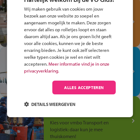
Test je kennis met het
Wij maken gebruik van cookies om jouw
Fiets Veilig
bezoek aan onze website zo soepel en
Verkeersspel!
aangenaam mogelijk te maken. Deze zorgen
ervoor dat alles op rolletjes loopt en staan
Speel het Fiets Veilig Verkeersspel
daarom altijd aan. Als je ons groen licht geeft
en win een Cortina-fiets!
voor alle cookies, kunnen we je de beste
ervaring bieden. Je kunt ook zelf selecteren
In de winkel ben je op je
welke typen cookies je wel en niet wilt
plek!
accepteren.
Meer informatie vind je in onze
privacyverklaring.
Ontdek via het vmbo jouw talent
op de winkelvloer, waar elke dag
anders is!
ALLES ACCEPTEREN
Jouw talent in de
DETAILS WEERGEVEN
Transport en Logistiek
Kies voor vmbo Transport en
logistiek: daar kun je mee
thuiskomen!