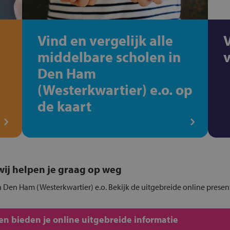
Vind en vergelijk alle
middelbare scholen in
Den Ham
(Westerkwartier) e.o. op
de kaart
, wij helpen je graag op weg
n Den Ham (Westerkwartier) e.o. Bekijk de uitgebreide online presen
n bieden je online uitgebreide informatie