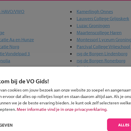
ta HAVO/VWO
Kamerlingh Onnes
Lauwers College Grijpskerk
Luzac Groningen
ege
Maartenscollege Haren
catie Aa en Hunze
Montessori Lyceum Gronin
catie Norg
Parcival College Vrijeschool
tie Vondelpad 3
rsg de Borgen Lindenborg
nolia
rsg de Borgen Ronerborg
Stadslyceum
e Warffum
Topsport Talentschool Gro
kom bij de VO Gids!
 van cookies om jouw bezoek aan onze website zo soepel en aangenaam
ervoor dat alles op rolletjes loopt en staan daarom altijd aan. Als je ons
 past bij jou?
kunnen we je de beste ervaring bieden. Je kunt ook zelf selecteren welke
cepteren.
Meer informatie vind je in onze privacyverklaring.
RGEVEN
ALLES