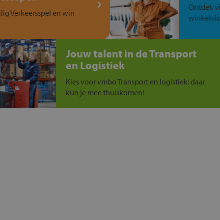
Ontdek vi
ilig Verkeersspel en win
winkelvlo
Jouw talent in de Transport
en Logistiek
Kies voor vmbo Transport en logistiek: daar
kun je mee thuiskomen!