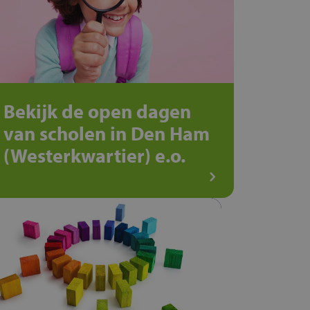
Bekijk de open dagen
van scholen in Den Ham
(Westerkwartier) e.o.