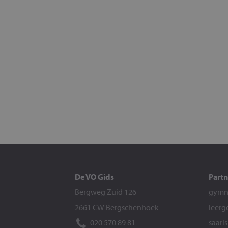
De VO Gids
Partn
Bergweg Zuid 126
gymna
2661 CW Bergschenhoek
leerg
020 570 89 81
saari