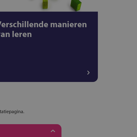
Verschillende manieren
van leren
tatiepagina.