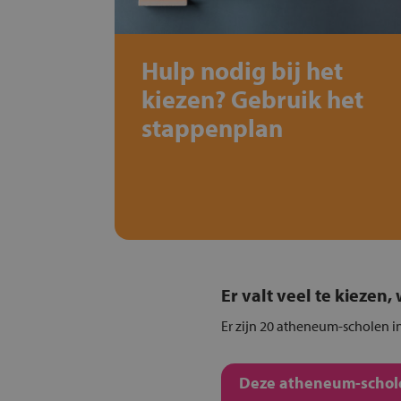
Hulp nodig bij het
kiezen? Gebruik het
stappenplan
Er valt veel te kiezen
Er zijn 20 atheneum-scholen i
Deze atheneum-schole