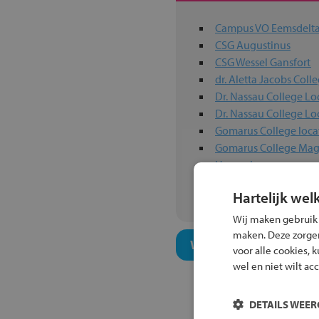
Campus VO Eemsdel
CSG Augustinus
CSG Wessel Gansfort
dr. Aletta Jacobs Coll
Dr. Nassau College Lo
Dr. Nassau College Lo
Gomarus College loca
Gomarus College Mag
Harens Lyceum
Het Hogeland Colleg
Hartelijk wel
Wij maken gebruik
maken. Deze zorgen 
Welk onderwijsconcept
voor alle cookies, 
wel en niet wilt ac
DETAILS WEE