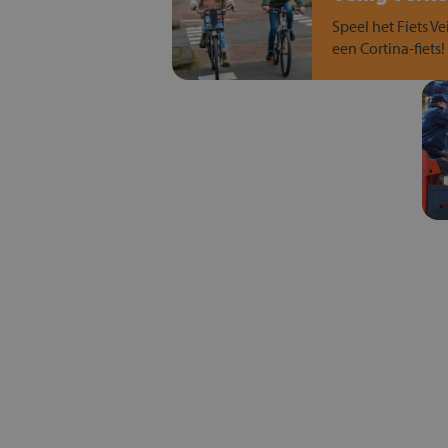
Speel het Fiets Ve
een Cortina-fiets!