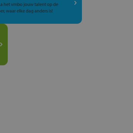
a het vmbo jouw talent op de
er, waar elke dag anders is!