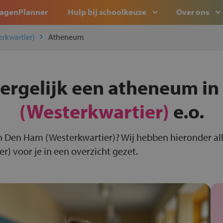
agenPlanner
Hulp bij schoolkeuze
Over ons
rkwartier)
Atheneum
vergelijk een atheneum in
(Westerkwartier)
e.o.
n Den Ham (Westerkwartier)? Wij hebben hieronder al
) voor je in een overzicht gezet.