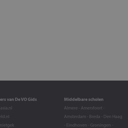
ers van De VO Gids
Middelbare scholen
sia.nl
Almere
-
Amersfoort
-
eld.nl
Amsterdam
-
Breda
-
Den Haag
snietgek
-
Eindhoven
-
Groningen
-