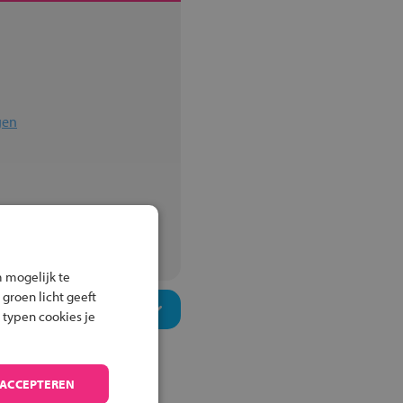
gen
ningen
 mogelijk te
 groen licht geeft
 typen cookies je
 ACCEPTEREN