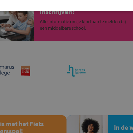
Inschrijven?
Alle informatie om je kind aan te melden bij
een middelbare school.
is met het Fiets
In de 
ersspel!