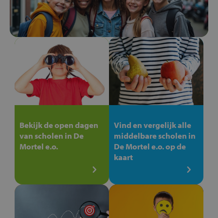
Bekijk de open dagen
Vind en vergelijk alle
van scholen in De
middelbare scholen in
Mortel e.o.
De Mortel e.o. op de
kaart