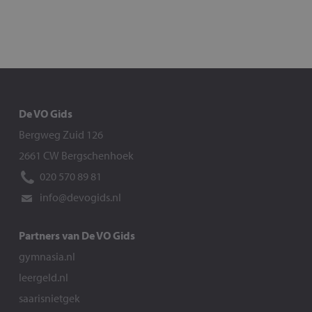
De VO Gids
Bergweg Zuid 126
2661 CW Bergschenhoek
020 570 89 81
info@devogids.nl
Partners van De VO Gids
gymnasia.nl
leergeld.nl
saarisnietgek