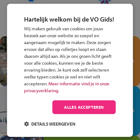
Hartelijk welkom bij de VO Gids!
Wij maken gebruik van cookies om jouw
bezoek aan onze website zo soepel en
aangenaam mogelijk te maken. Deze zorgen
Test je kennis met het
ervoor dat alles op rolletjes loopt en staan
Fiets Veilig
daarom altijd aan. Als je ons groen licht geeft
Verkeersspel!
voor alle cookies, kunnen we je de beste
ervaring bieden. Je kunt ook zelf selecteren
Speel het Fiets Veilig Verkeersspel
welke typen cookies je wel en niet wilt
en win een Cortina-fiets!
accepteren.
Meer informatie vind je in onze
privacyverklaring.
In de winkel ben je op je
plek!
ALLES ACCEPTEREN
Ontdek via het vmbo jouw talent
op de winkelvloer, waar elke dag
DETAILS WEERGEVEN
anders is!