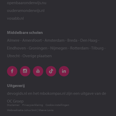
openbaaronderwijs.nu
oudersenonderwijs.nl
vosabb.nl
Middelbare scholen
Almere
-
Amersfoort
-
Amsterdam
-
Breda
-
Den Haag
-
Eindhoven
-
Groningen
-
Nijmegen
-
Rotterdam
-
Tilburg
-
Utrecht
-
Overige plaatsen
Uitgeverij
devogids.nl
en het
mbokompas.nl
zijn een uitgave van de
OC Groep
Disclaimer
Privacyverklaring
Cookie-instellingen
Webrealisatie
Julius Smit
|
Maeve Levie