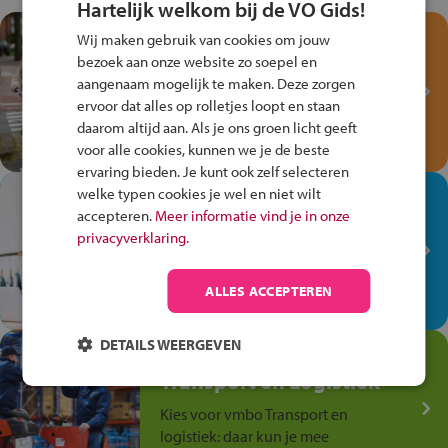
Hartelijk welkom bij de VO Gids!
Test je kennis met het
Wij maken gebruik van cookies om jouw
Fiets Veilig
bezoek aan onze website zo soepel en
Verkeersspel!
aangenaam mogelijk te maken. Deze zorgen
ervoor dat alles op rolletjes loopt en staan
Speel het Fiets Veilig Verkeersspel
daarom altijd aan. Als je ons groen licht geeft
en win een Cortina-fiets!
voor alle cookies, kunnen we je de beste
ervaring bieden. Je kunt ook zelf selecteren
welke typen cookies je wel en niet wilt
In de winkel ben je op je
accepteren.
Meer informatie vind je in onze
plek!
privacyverklaring.
Ontdek via het vmbo jouw talent
op de winkelvloer, waar elke dag
ALLES ACCEPTEREN
anders is!
DETAILS WEERGEVEN
Jouw talent in de
Transport en Logistiek
Kies voor vmbo Transport en
logistiek: daar kun je mee