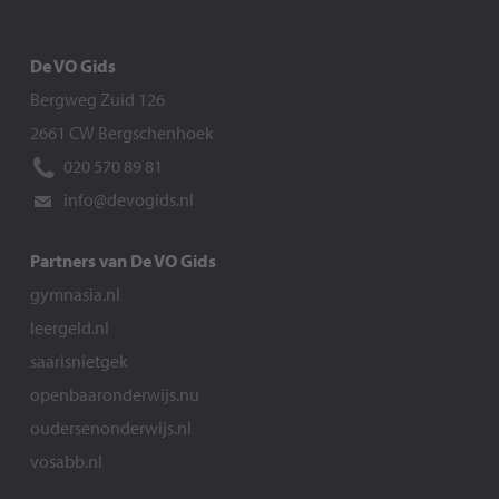
De VO Gids
Bergweg Zuid 126
2661 CW Bergschenhoek
020 570 89 81
info@devogids.nl
Partners van De VO Gids
gymnasia.nl
leergeld.nl
saarisnietgek
openbaaronderwijs.nu
oudersenonderwijs.nl
vosabb.nl