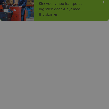
Kies voor vmbo Transport en
logistiek: daar kun je mee
thuiskomen!