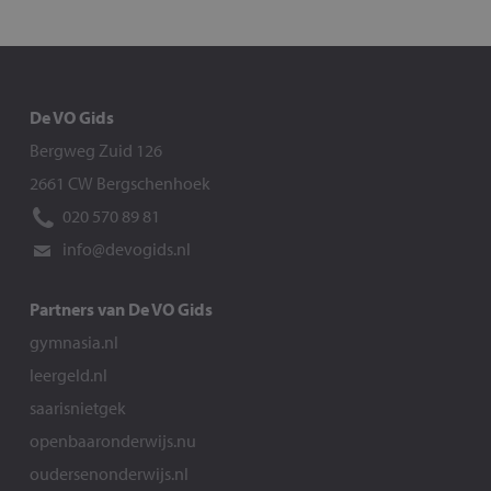
De VO Gids
Bergweg Zuid 126
2661 CW Bergschenhoek
020 570 89 81
info@devogids.nl
Partners van De VO Gids
gymnasia.nl
leergeld.nl
saarisnietgek
openbaaronderwijs.nu
oudersenonderwijs.nl