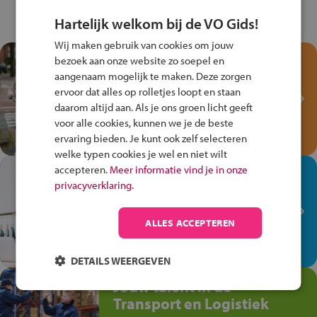
Hartelijk welkom bij de VO Gids!
Wij maken gebruik van cookies om jouw
Test je kennis met het
bezoek aan onze website zo soepel en
Fiets Veilig
aangenaam mogelijk te maken. Deze zorgen
ervoor dat alles op rolletjes loopt en staan
Verkeersspel!
daarom altijd aan. Als je ons groen licht geeft
Speel het Fiets Veilig Verkeersspel
voor alle cookies, kunnen we je de beste
en win een Cortina-fiets!
ervaring bieden. Je kunt ook zelf selecteren
welke typen cookies je wel en niet wilt
accepteren.
Meer informatie vind je in onze
In de winkel ben je op je
privacyverklaring.
plek!
Ontdek via het vmbo jouw talent
ALLES ACCEPTEREN
op de winkelvloer, waar elke dag
anders is!
DETAILS WEERGEVEN
Jouw talent in de
Transport en Logistiek