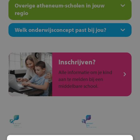
Overige atheneum-scholen in jouw
regio
Welk onderwijsconcept past bij jou?
Inschrijven?
Alle informatie om je kind
aan te melden bij een
middelbare school.