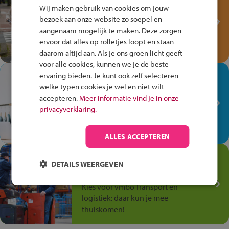
Fiets Veilig
Wij maken gebruik van cookies om jouw
Verkeersspel!
bezoek aan onze website zo soepel en
aangenaam mogelijk te maken. Deze zorgen
Speel het Fiets Veilig Verkeersspel
ervoor dat alles op rolletjes loopt en staan
en win een Cortina-fiets!
daarom altijd aan. Als je ons groen licht geeft
voor alle cookies, kunnen we je de beste
In de winkel ben je op je
ervaring bieden. Je kunt ook zelf selecteren
welke typen cookies je wel en niet wilt
plek!
accepteren.
Meer informatie vind je in onze
Ontdek via het vmbo jouw talent
privacyverklaring.
op de winkelvloer, waar elke dag
anders is!
ALLES ACCEPTEREN
Jouw talent in de
DETAILS WEERGEVEN
Transport en Logistiek
Kies voor vmbo Transport en
logistiek: daar kun je mee
thuiskomen!