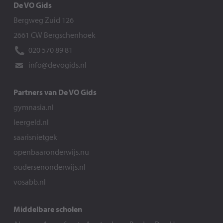
De VO Gids
Bergweg Zuid 126
2661 CW Bergschenhoek
020 570 89 81
info@devogids.nl
Partners van De VO Gids
gymnasia.nl
leergeld.nl
saarisnietgek
openbaaronderwijs.nu
oudersenonderwijs.nl
vosabb.nl
Middelbare scholen