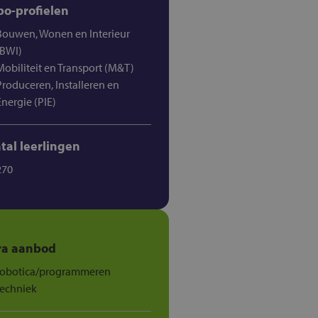
o-profielen
Bouwen, Wonen en Interieur
(BWI)
Mobiliteit en Transport (M&T)
Produceren, Installeren en
Energie (PIE)
tal leerlingen
270
ra aanbod
robotica/programmeren
techniek