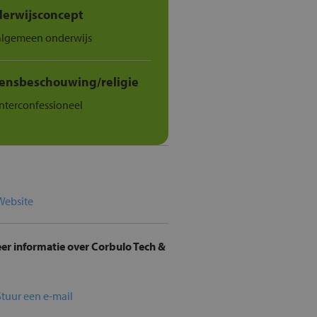
erwijsconcept
algemeen onderwijs
ensbeschouwing/religie
Interconfessioneel
Website
er informatie over Corbulo Tech &
Stuur een e-mail