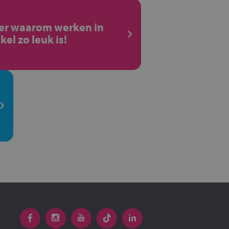
ier waarom werken in
kel zo leuk is!