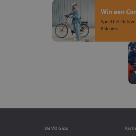
Win een Cort
Speel het Fiets Ve
Klik hier.
De VO Gids
Partn