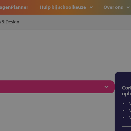
agenPlanner
Hulp bij schoolkeuze
Over ons
h & Design
Cor
opl