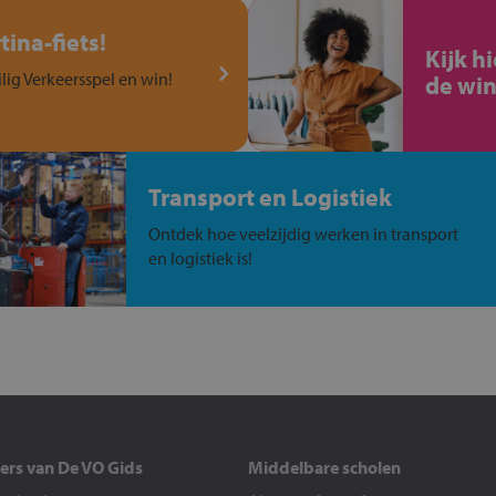
ina-fiets!
Kijk h
ilig Verkeersspel en win!
de win
Transport en Logistiek
Ontdek hoe veelzijdig werken in transport
en logistiek is!
ers van De VO Gids
Middelbare scholen