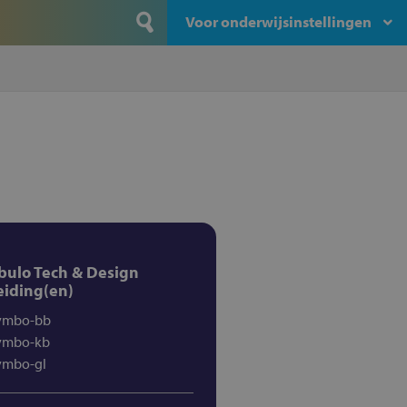
Voor onderwijsinstellingen
bulo Tech & Design
eiding(en)
vmbo-bb
vmbo-kb
vmbo-gl