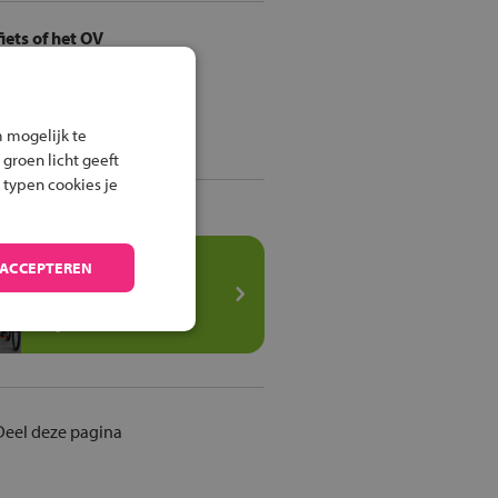
iets of het OV
Route per fiets
 mogelijk te
Route met het OV
 groen licht geeft
 typen cookies je
Speel het
 ACCEPTEREN
veilig fietsen
spel
Deel deze pagina