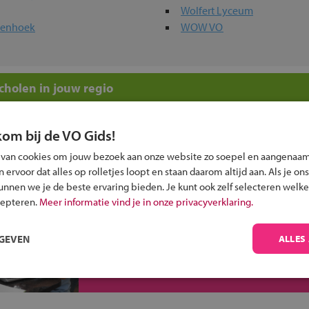
Wolfert Lyceum
henhoek
WOW VO
holen in jouw regio
 past bij jou?
kom bij de VO Gids!
 van cookies om jouw bezoek aan onze website zo soepel en aangenaam
ervoor dat alles op rolletjes loopt en staan daarom altijd aan. Als je ons
kunnen we je de beste ervaring bieden. Je kunt ook zelf selecteren welke
cepteren.
Meer informatie vind je in onze privacyverklaring.
Inschrijven?
RGEVEN
ALLES
Alle informatie om je kind aan te melden bij
een middelbare school.