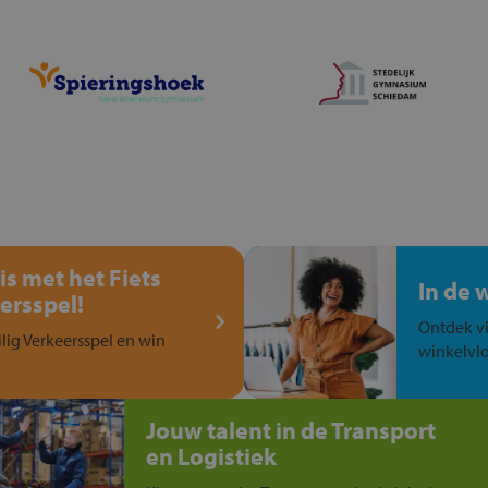
is met het Fiets
In de 
ersspel!
Ontdek vi
ilig Verkeersspel en win
winkelvlo
Jouw talent in de Transport
en Logistiek