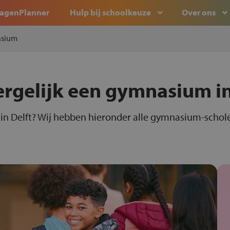
agenPlanner
Hulp bij schoolkeuze
Over ons
sium
ergelijk een gymnasium i
n Delft? Wij hebben hieronder alle gymnasium-scholen