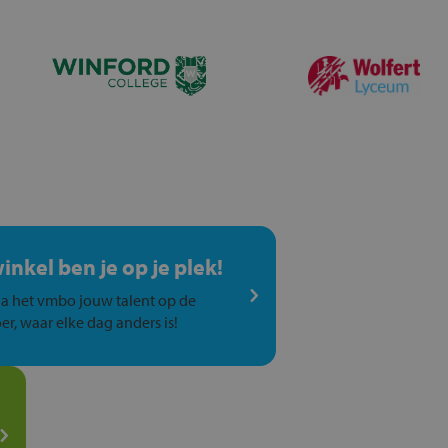
winkel ben je op je plek!
a het vmbo jouw talent op de
er, waar elke dag anders is!