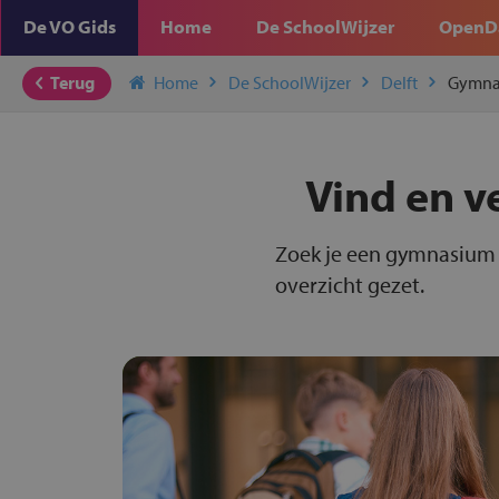
De VO Gids
Home
De SchoolWijzer
OpenD
Terug
Home
De SchoolWijzer
Delft
Gymna
Vind en v
Zoek je een gymnasium i
overzicht gezet.