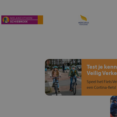
Test je kenn
Veilig Verke
Speel het Fiets Ve
een Cortina-fiets!