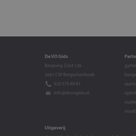
De VO Gids
Partn
Bergweg Zuid 126
gymna
2661 CW Bergschenhoek
leerg
020 570 89 81
saari
info@devogids.nl
openb
ouder
vosab
Uitgeverij