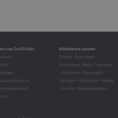
ers van De VO Gids
Middelbare scholen
sia.nl
Almere
-
Amersfoort
-
eld.nl
Amsterdam
-
Breda
-
Den Haag
snietgek
-
Eindhoven
-
Groningen
-
aaronderwijs.nu
Nijmegen
-
Rotterdam
-
Tilburg
senonderwijs.nl
-
Utrecht
-
Overige plaatsen
b.nl