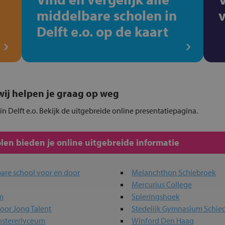
middelbare scholen in
Delft e.o. op de kaart
, wij helpen je graag op weg
n Delft e.o. Bekijk de uitgebreide online presentatiepagina.
en bieden je online uitgebreide informatie
Melanchthon Schiebroek
Mercurius College
m
Spieringshoek
voor Jong Talent
Stedelijk Gymnasium Schi
instererlyceum
Winford Den Haag