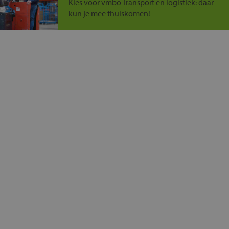
Kies voor vmbo Transport en logistiek: daar
kun je mee thuiskomen!