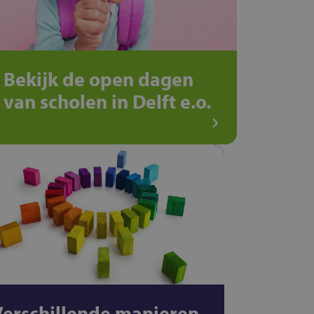
Bekijk de open dagen
van scholen in Delft e.o.
Verschillende manieren