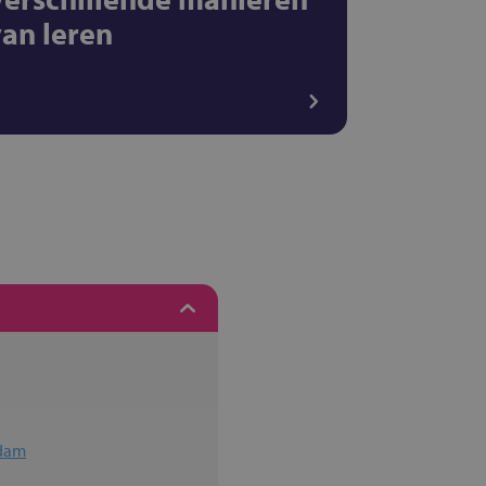
van leren
edam