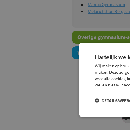
Marnix Gymnasium
Melanchthon Bergsc
Overige gymnasium-sc
Welk onderwijsconcept
Hartelijk wel
Wij maken gebruik
maken. Deze zorgen 
voor alle cookies, 
wel en niet wilt ac
DETAILS WEE