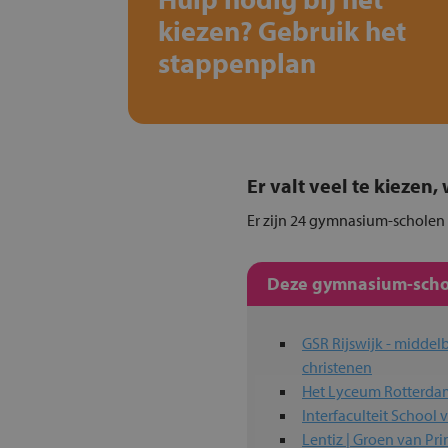
kiezen? Gebruik het
stappenplan
Er valt veel te kiezen
Er zijn 24 gymnasium-scholen i
Deze gymnasium-schol
GSR Rijswijk - middelbare school voor en door
christenen
Het Lyceum Rotterda
Interfaculteit School 
Lentiz | Groen van Pr