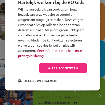
Hartelijk welkom bij de VO Gids!
Test je kennis met het
Wij maken gebruik van cookies om jouw
Fiets Veilig
bezoek aan onze website zo soepel en
Verkeersspel!
aangenaam mogelijk te maken. Deze zorgen
ervoor dat alles op rolletjes loopt en staan
Speel het Fiets Veilig Verkeersspel
daarom altijd aan. Als je ons groen licht geeft
en win een Cortina-fiets!
voor alle cookies, kunnen we je de beste
ervaring bieden. Je kunt ook zelf selecteren
welke typen cookies je wel en niet wilt
In de winkel ben je op je
accepteren.
Meer informatie vind je in onze
plek!
privacyverklaring.
Ontdek via het vmbo jouw talent
op de winkelvloer, waar elke dag
ALLES ACCEPTEREN
anders is!
DETAILS WEERGEVEN
Jouw talent in de
Transport en Logistiek
Kies voor vmbo Transport en
logistiek: daar kun je mee