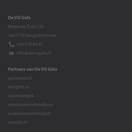
De VO Gids
Bergweg Zuid 126
2661 CW Bergschenhoek
020 570 89 81
info@devogids.nl
Partners van De VO Gids
gymnasia.nl
leergeld.nl
saarisnietgek
openbaaronderwijs.nu
oudersenonderwijs.nl
vosabb.nl