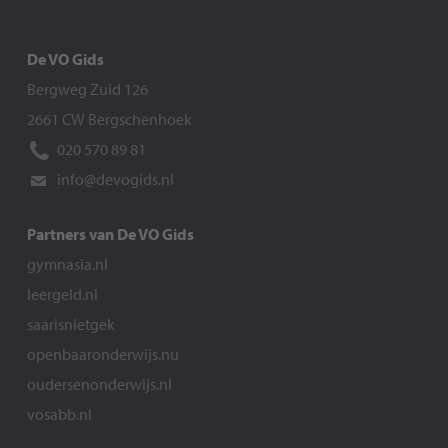
De VO Gids
Bergweg Zuid 126
2661 CW Bergschenhoek
020 570 89 81
info@devogids.nl
Partners van De VO Gids
gymnasia.nl
leergeld.nl
saarisnietgek
openbaaronderwijs.nu
oudersenonderwijs.nl
vosabb.nl