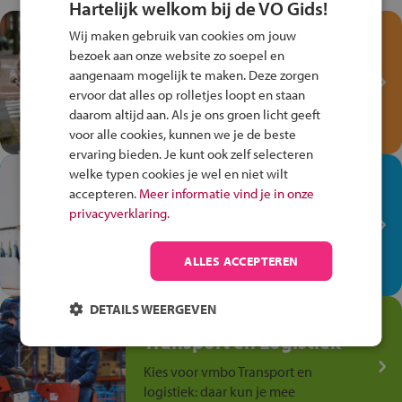
Hartelijk welkom bij de VO Gids!
Test je kennis met het
Wij maken gebruik van cookies om jouw
Fiets Veilig
bezoek aan onze website zo soepel en
Verkeersspel!
aangenaam mogelijk te maken. Deze zorgen
ervoor dat alles op rolletjes loopt en staan
Speel het Fiets Veilig Verkeersspel
daarom altijd aan. Als je ons groen licht geeft
en win een Cortina-fiets!
voor alle cookies, kunnen we je de beste
ervaring bieden. Je kunt ook zelf selecteren
welke typen cookies je wel en niet wilt
In de winkel ben je op je
accepteren.
Meer informatie vind je in onze
plek!
privacyverklaring.
Ontdek via het vmbo jouw talent
op de winkelvloer, waar elke dag
ALLES ACCEPTEREN
anders is!
DETAILS WEERGEVEN
Jouw talent in de
Transport en Logistiek
Kies voor vmbo Transport en
logistiek: daar kun je mee