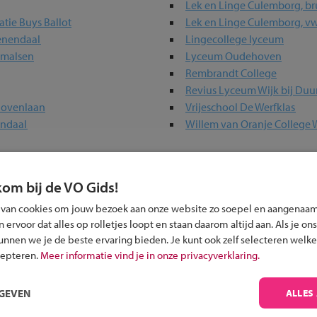
Lek en Linge Culemborg, br
tie Buys Ballot
Lek en Linge Culemborg, v
eenendaal
Lingecollege lyceum
rmalsen
Lyceum Oudehoven
Rembrandt College
Revius Lyceum Wijk bij Duu
hovenlaan
Vrijeschool De Werfklas
endaal
Willem van Oranje College 
kom bij de VO Gids!
olen in jouw regio
 van cookies om jouw bezoek aan onze website zo soepel en aangenaam
 past bij jou?
ervoor dat alles op rolletjes loopt en staan daarom altijd aan. Als je ons
kunnen we je de beste ervaring bieden. Je kunt ook zelf selecteren welke
cepteren.
Meer informatie vind je in onze privacyverklaring.
RGEVEN
ALLES