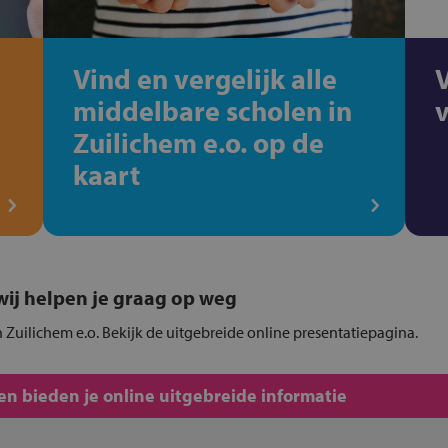
Vind en vergelijk alle
middelbare scholen in
Zuilichem e.o. op de
kaart
, wij helpen je graag op weg
 Zuilichem e.o. Bekijk de uitgebreide online presentatiepagina.
n bieden je online uitgebreide informatie