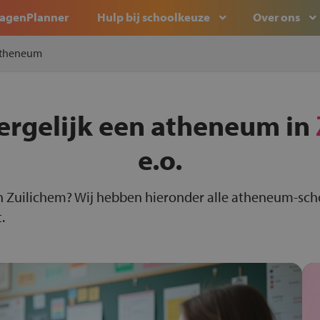
agenPlanner
Hulp bij schoolkeuze
Over ons
theneum
ergelijk een atheneum in
e.o.
n Zuilichem? Wij hebben hieronder alle atheneum-sch
.