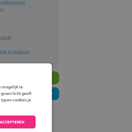
ugklaslocatie
wo
rstede
Wijk en Aalburg
 mogelijk te
 groen licht geeft
 typen cookies je
 ACCEPTEREN