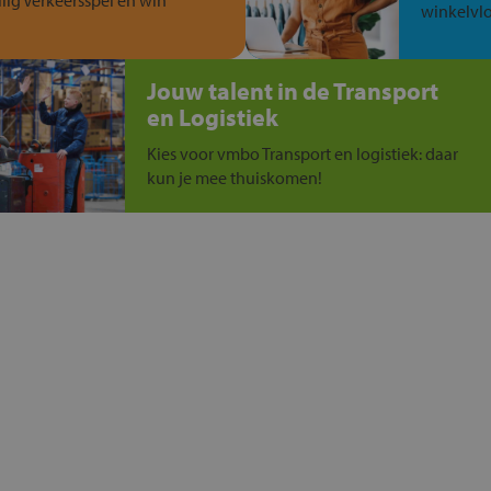
ilig Verkeersspel en win
winkelvlo
Jouw talent in de Transport
en Logistiek
Kies voor vmbo Transport en logistiek: daar
kun je mee thuiskomen!