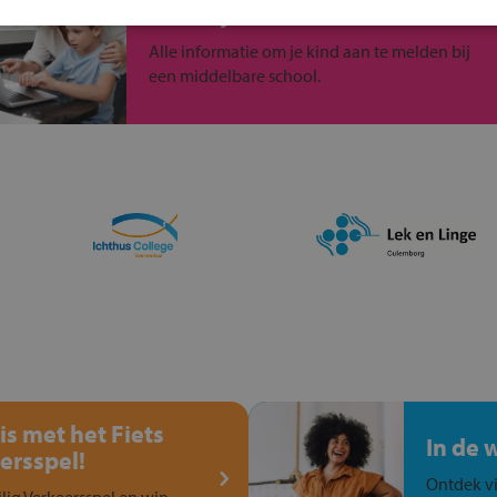
Inschrijven?
Alle informatie om je kind aan te melden bij
een middelbare school.
is met het Fiets
In de 
ersspel!
Ontdek vi