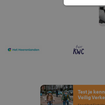
Test je kenn
Veilig Verke