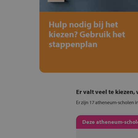
Hulp nodig bij het
kiezen? Gebruik het
stappenplan
Er valt veel te kiezen
Er zijn 17 atheneum-scholen in
Deze atheneum-schole