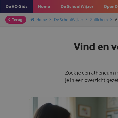
De VO Gids
Home
De SchoolWijzer
OpenD
Terug
Home
De SchoolWijzer
Zuilichem
A
Vind en v
Zoek je een atheneum i
je in een overzicht gezet