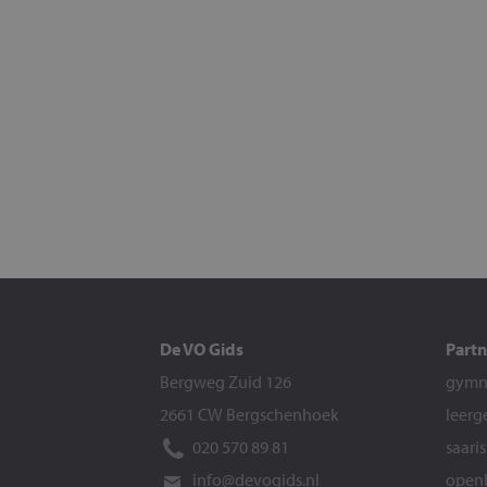
De VO Gids
Partn
Bergweg Zuid 126
gymna
2661 CW Bergschenhoek
leerg
020 570 89 81
saari
info@devogids.nl
openb