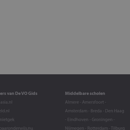
ers van De VO Gids
Middelbare scholen
sia.nl
Almere
-
Amersfoort
-
eld.nl
Amsterdam
-
Breda
-
Den Haag
snietgek
-
Eindhoven
-
Groningen
-
aaronderwijs.nu
Nijmegen
-
Rotterdam
-
Tilburg