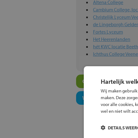
Altena College
Cambium College, loca
Christelijk Lyceum V
de Lingeborgh Gelde
Fortes Lyceum
Het Heerenlanden
hét KWC locatie Beet
Ichthus College Veen
Hartelijk wel
Overige atheneum-sch
Wij maken gebruik
Welk onderwijsconcept
maken. Deze zorgen 
voor alle cookies, 
wel en niet wilt ac
DETAILS WEE