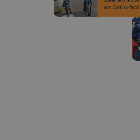
Speel het Fiets Ve
een Cortina-fiets!