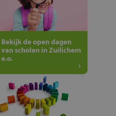
Bekijk de open dagen
van scholen in Zuilichem
e.o.