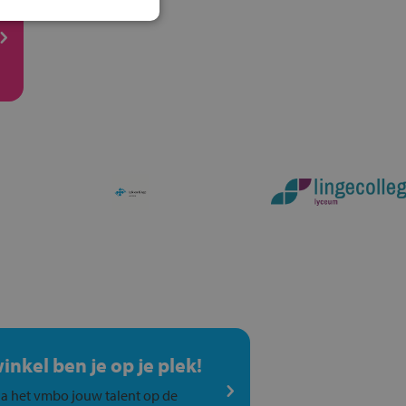
winkel ben je op je plek!
a het vmbo jouw talent op de