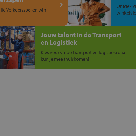
Ontdek vi
ilig Verkeersspel en win
winkelvlo
Jouw talent in de Transport
en Logistiek
Kies voor vmbo Transport en logistiek: daar
kun je mee thuiskomen!