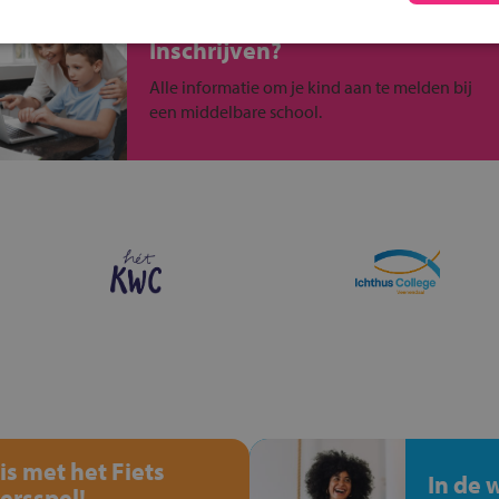
Inschrijven?
Alle informatie om je kind aan te melden bij
een middelbare school.
is met het Fiets
In de 
ersspel!