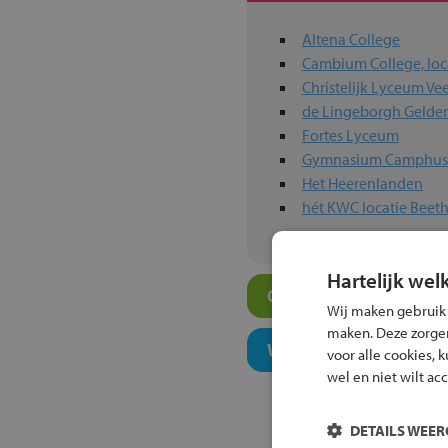
Altena College
Cambium College, loca
Christelijk Lyceum V
de Lingeborgh Gelde
Fortes Lyceum
Gymnasium Camphu
Het Heerenlanden
hét KWC locatie Beet
Hartelijk wel
Overige vwo-scholen i
Wij maken gebruik
maken. Deze zorgen 
Welk onderwijsconcept
voor alle cookies, 
wel en niet wilt ac
DETAILS WEE