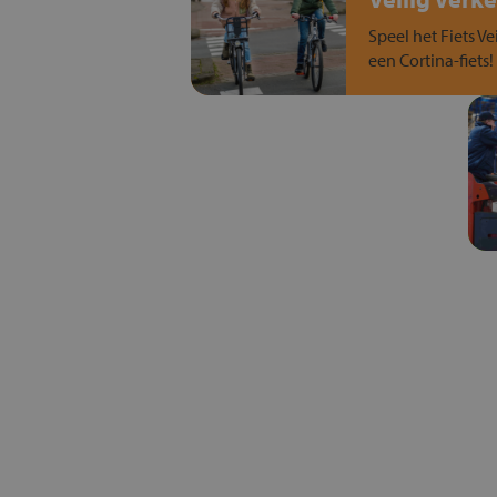
Speel het Fiets Ve
een Cortina-fiets!