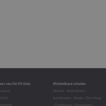
ers van De VO Gids
Middelbare scholen
sia.nl
Almere
-
Amersfoort
-
eld.nl
Amsterdam
-
Breda
-
Den Haag
snietgek
-
Eindhoven
-
Groningen
-