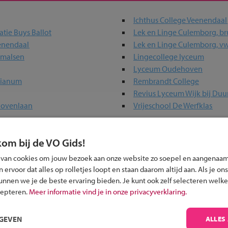
Ichthus College Veenendaal
tie Buys Ballot
Lek en Linge Culemborg, br
eenendaal
Lek en Linge Culemborg, v
rmalsen
Lingecollege lyceum
Lyceum Oudehoven
sianum
Rembrandt College
Revius Lyceum Wijk bij Duu
hovenlaan
Vrijeschool De Werfklas
kom bij de VO Gids!
n jouw regio
 van cookies om jouw bezoek aan onze website zo soepel en aangenaam
ervoor dat alles op rolletjes loopt en staan daarom altijd aan. Als je ons
 past bij jou?
kunnen we je de beste ervaring bieden. Je kunt ook zelf selecteren welke
cepteren.
Meer informatie vind je in onze privacyverklaring.
RGEVEN
ALLES