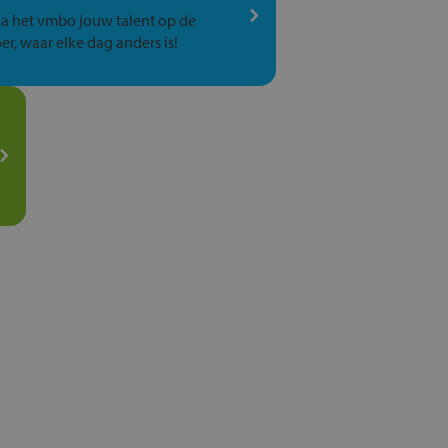
a het vmbo jouw talent op de
er, waar elke dag anders is!