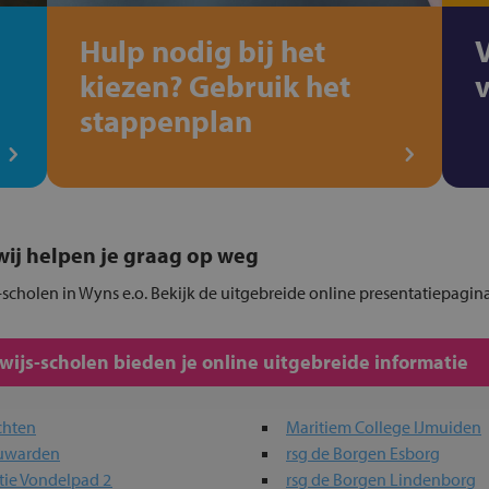
Hulp nodig bij het
kiezen? Gebruik het
stappenplan
, wij helpen je graag op weg
scholen in Wyns e.o. Bekijk de uitgebreide online presentatiepagina
js-scholen bieden je online uitgebreide informatie
chten
Maritiem College IJmuiden
euwarden
rsg de Borgen Esborg
tie Vondelpad 2
rsg de Borgen Lindenborg