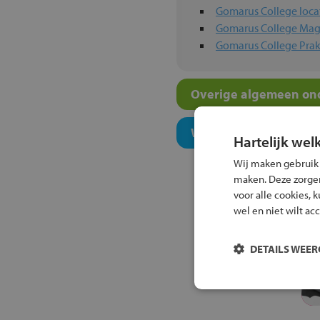
Gomarus College loca
Gomarus College Mag
Gomarus College Prak
Overige algemeen ond
Welk niveau past bij j
Hartelijk wel
Wij maken gebruik
maken. Deze zorgen 
voor alle cookies, 
wel en niet wilt ac
DETAILS WEE