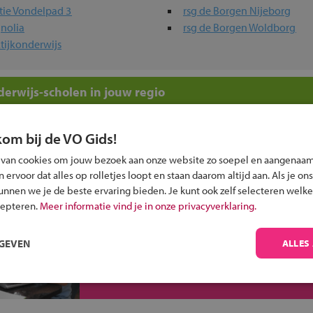
tie Vondelpad 3
rsg de Borgen Nijeborg
nolia
rsg de Borgen Woldborg
tijkonderwijs
erwijs-scholen in jouw regio
ou?
kom bij de VO Gids!
 van cookies om jouw bezoek aan onze website zo soepel en aangenaam
ervoor dat alles op rolletjes loopt en staan daarom altijd aan. Als je ons
kunnen we je de beste ervaring bieden. Je kunt ook zelf selecteren welke
cepteren.
Meer informatie vind je in onze privacyverklaring.
Inschrijven?
RGEVEN
ALLES
Alle informatie om je kind aan te melden bij
een middelbare school.