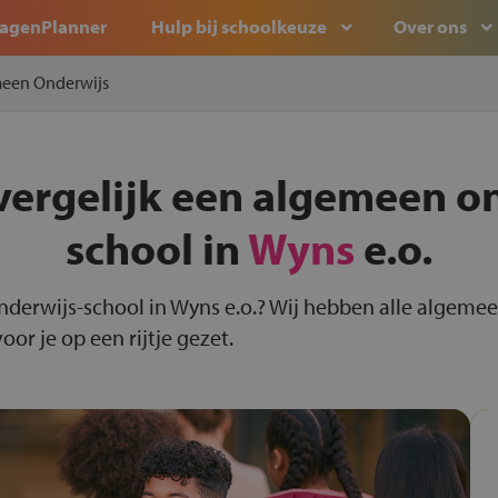
agenPlanner
Hulp bij schoolkeuze
Over ons
een Onderwijs
vergelijk een algemeen o
school in
Wyns
e.o.
nderwijs-school in Wyns e.o.? Wij hebben alle algeme
or je op een rijtje gezet.