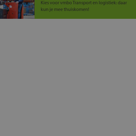
Kies voor vmbo Transport en logistiek: daar
kun je mee thuiskomen!