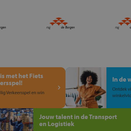
is met het Fiets
In de 
ersspel!
Ontdek vi
ilig Verkeersspel en win
winkelvlo
Jouw talent in de Transport
en Logistiek