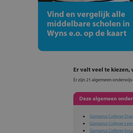
Vind en vergelijk alle
middelbare scholen in
Wyns e.o. op de kaart
Er valt veel te kiezen
Er zijn 21 algemeen onderwijs-
Deze algemeen onderwi
Gomarus College Dra
Gomarus College Le
Gomarus College loca