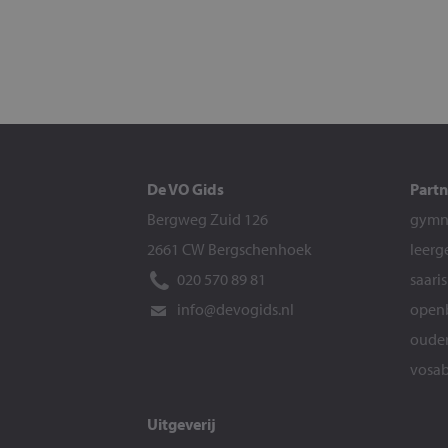
De VO Gids
Partn
Bergweg Zuid 126
gymna
2661 CW Bergschenhoek
leerg
020 570 89 81
saari
info@devogids.nl
openb
ouder
vosab
Uitgeverij