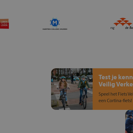
Test je kenn
Veilig Verke
Speel het Fiets Ve
een Cortina-fiets!