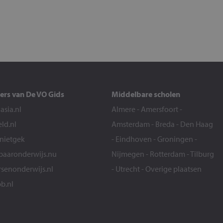
ers van De VO Gids
Middelbare scholen
sia.nl
Almere
-
Amersfoort
-
eld.nl
Amsterdam
-
Breda
-
Den Haag
snietgek
-
Eindhoven
-
Groningen
-
aaronderwijs.nu
Nijmegen
-
Rotterdam
-
Tilburg
senonderwijs.nl
-
Utrecht
-
Overige plaatsen
b.nl