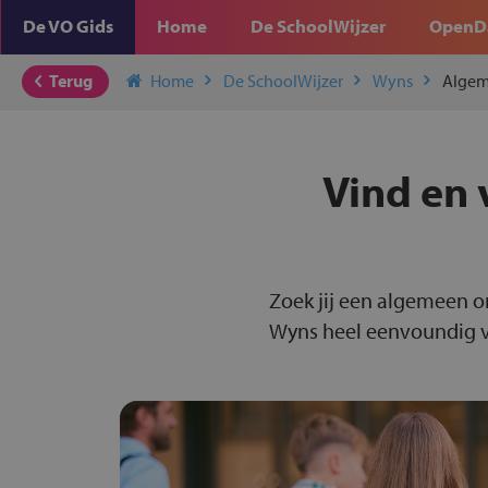
De VO Gids
Home
De SchoolWijzer
OpenD
Terug
Home
De SchoolWijzer
Wyns
Algem
Vind en 
Zoek jij een algemeen o
Wyns heel eenvoundig vo