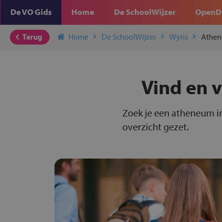
De VO Gids
Home
De SchoolWijzer
OpenD
Terug
Home
De SchoolWijzer
Wyns
Athe
Vind en 
Zoek je een atheneum in
overzicht gezet.