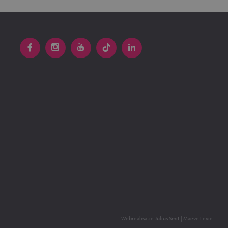
Webrealisatie
Julius Smit
|
Maeve Levie