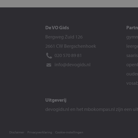
De VO Gids
Partn
Bergweg Zuid 126
gymna
2661 CW Bergschenhoek
leerg
020 570 89 81
saari
info@devogids.nl
openb
ouder
vosab
Uitgeverij
devogids.nl
en het
mbokompas.nl
zijn een u
Disclaimer
Privacyverklaring
Cookie-instellingen