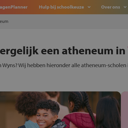
agenPlanner
Hulp bij schoolkeuze
Over ons
neum
vergelijk een atheneum in
 Wyns? Wij hebben hieronder alle atheneum-scholen i