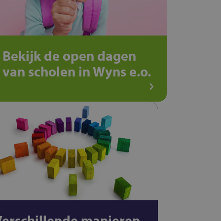
Bekijk de open dagen
van scholen in Wyns e.o.
Verschillende manieren