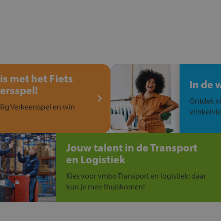
is met het Fiets
In de 
ersspel!
Ontdek vi
ilig Verkeersspel en win
winkelvlo
Jouw talent in de Transport
en Logistiek
Kies voor vmbo Transport en logistiek: daar
kun je mee thuiskomen!