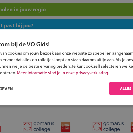
olen in jouw regio
 past bij jou?
kom bij de VO Gids!
 van cookies om jouw bezoek aan onze website zo soepel en aangenaam
ervoor dat alles op rolletjes loopt en staan daarom altijd aan. Als je ons
kunnen we je de beste ervaring bieden. Je kunt ook zelf selecteren welke
Inschrijven?
cepteren.
Meer informatie vind je in onze privacyverklaring.
Alle informatie om je kind aan te melden bij
een middelbare school.
RGEVEN
ALLES