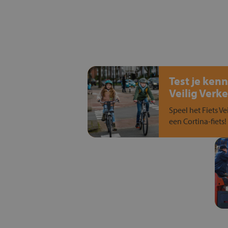
Test je kenn
Veilig Verke
Speel het Fiets Ve
een Cortina-fiets!