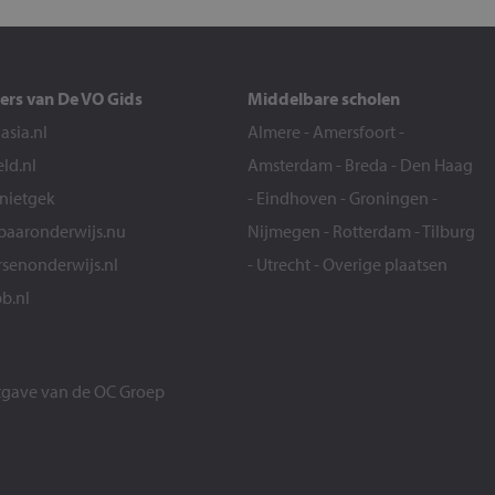
ers van De VO Gids
Middelbare scholen
sia.nl
Almere
-
Amersfoort
-
eld.nl
Amsterdam
-
Breda
-
Den Haag
snietgek
-
Eindhoven
-
Groningen
-
aaronderwijs.nu
Nijmegen
-
Rotterdam
-
Tilburg
senonderwijs.nl
-
Utrecht
-
Overige plaatsen
b.nl
itgave van de
OC Groep