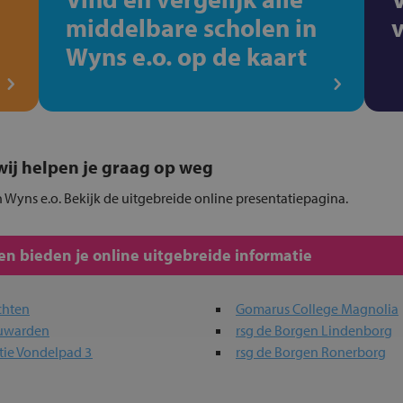
middelbare scholen in
Wyns e.o. op de kaart
, wij helpen je graag op weg
 Wyns e.o. Bekijk de uitgebreide online presentatiepagina.
n bieden je online uitgebreide informatie
chten
Gomarus College Magnolia
euwarden
rsg de Borgen Lindenborg
tie Vondelpad 3
rsg de Borgen Ronerborg