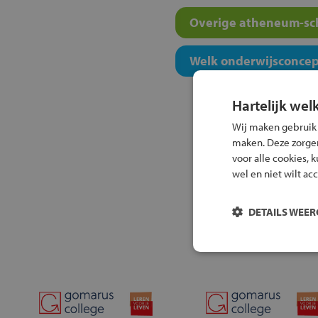
Overige atheneum-sch
Welk onderwijsconcept
Hartelijk wel
Wij maken gebruik
maken. Deze zorgen 
voor alle cookies, 
wel en niet wilt ac
DETAILS WEE