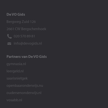
De VO Gids
Bergweg Zuid 126
2661 CW Bergschenhoek
020 570 89 81
info@devogids.nl
Partners van De VO Gids
gymnasia.nl
leergeld.nl
saarisnietgek
openbaaronderwijs.nu
oudersenonderwijs.nl
vosabb.nl