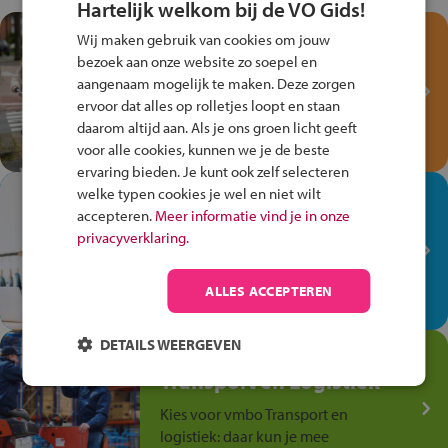
Hartelijk welkom bij de VO Gids!
Test je kennis met het
Wij maken gebruik van cookies om jouw
Fiets Veilig
bezoek aan onze website zo soepel en
Verkeersspel!
aangenaam mogelijk te maken. Deze zorgen
ervoor dat alles op rolletjes loopt en staan
Speel het Fiets Veilig Verkeersspel
daarom altijd aan. Als je ons groen licht geeft
en win een Cortina-fiets!
voor alle cookies, kunnen we je de beste
ervaring bieden. Je kunt ook zelf selecteren
welke typen cookies je wel en niet wilt
In de winkel ben je op je
accepteren.
Meer informatie vind je in onze
plek!
privacyverklaring.
Ontdek via het vmbo jouw talent
op de winkelvloer, waar elke dag
ALLES ACCEPTEREN
anders is!
DETAILS WEERGEVEN
Jouw talent in de
Transport en Logistiek
Kies voor vmbo Transport en
logistiek: daar kun je mee