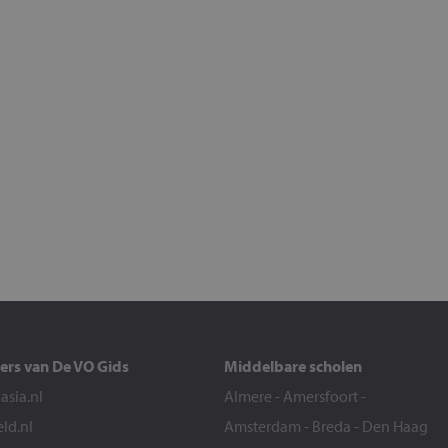
ers van De VO Gids
Middelbare scholen
sia.nl
Almere
-
Amersfoort
-
eld.nl
Amsterdam
-
Breda
-
Den Haag