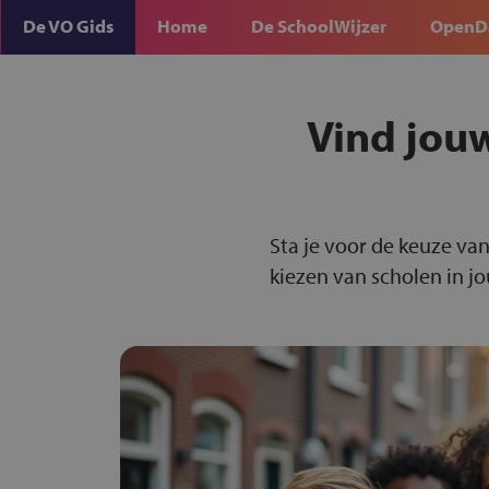
De VO Gids
Home
De SchoolWijzer
OpenD
Vind jou
Sta je voor de keuze van
kiezen van scholen in j