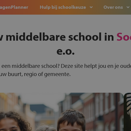
agenPlanner
Hulp bij schoolkeuze
Over ons
w middelbare school in
So
e.o.
 een middelbare school? Deze site helpt jou en je oude
ouw buurt, regio of gemeente.