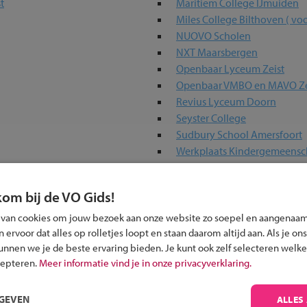
t
Maritiem College IJmuiden
Miles College Bilthoven ( vo
NUOVO Scholen
NXT Maarsbergen
Openbaar Lyceum Zeist
Openbaar VMBO en MAVO Ze
Revius Lyceum Doorn
Seyster College
Sudbury School Amersfoort
Werkplaats Kindergemeens
kom bij de VO Gids!
uw regio
 van cookies om jouw bezoek aan onze website zo soepel en aangenaam
ervoor dat alles op rolletjes loopt en staan daarom altijd aan. Als je ons
n -niveaus
kunnen we je de beste ervaring bieden. Je kunt ook zelf selecteren welke
cepteren.
Meer informatie vind je in onze privacyverklaring.
RGEVEN
ALLES