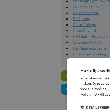
Christelijk Lyceum Zeis
College de Brink
De Meerwaarde
De Sprong
Globe College
Groot Goylant
GSG Guido Havo Vwo
GSG Guido VMBO
Het Nieuwe Lyceum
Hilfertsheem College
Hartelijk wel
Overige scholen in jo
Wij maken gebruik
maken. Deze zorgen 
Onderwijsconcepten e
voor alle cookies, 
wel en niet wilt ac
DETAILS WEE