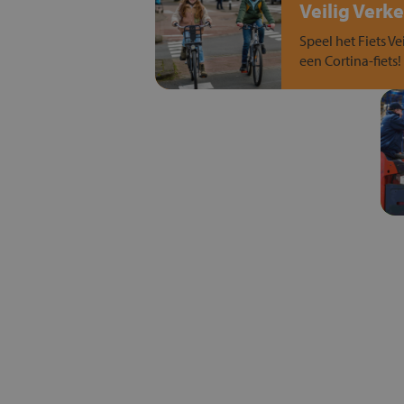
Veilig Verke
Speel het Fiets Ve
een Cortina-fiets!