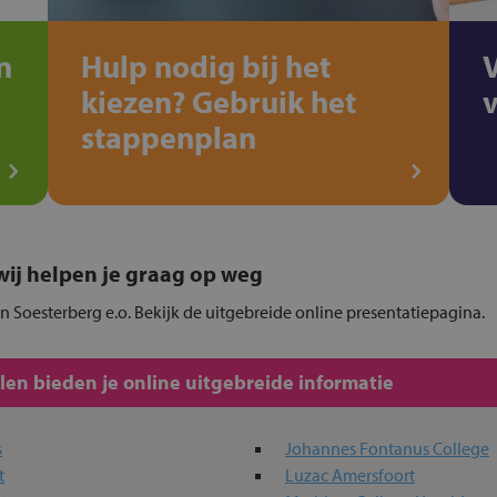
n
Hulp nodig bij het
kiezen? Gebruik het
stappenplan
, wij helpen je graag op weg
in Soesterberg e.o. Bekijk de uitgebreide online presentatiepagina.
en bieden je online uitgebreide informatie
s
Johannes Fontanus College
t
Luzac Amersfoort