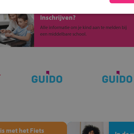
Inschrijven?
Alle informatie om je kind aan te melden bij
een middelbare school.
is met het Fiets