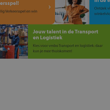
In de 
ersspel!
Ontdek vi
ilig Verkeersspel en win
winkelvlo
Jouw talent in de Transport
en Logistiek
Kies voor vmbo Transport en logistiek: daar
kun je mee thuiskomen!