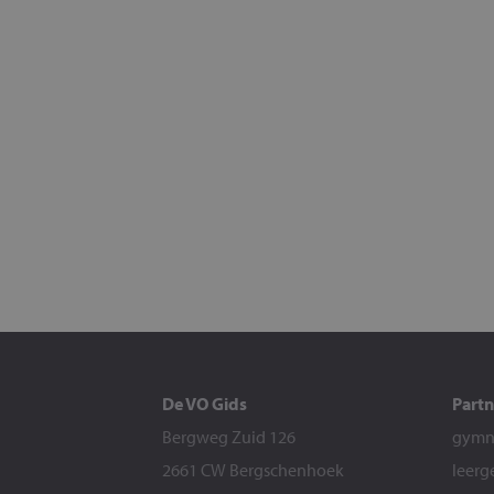
De VO Gids
Partn
Bergweg Zuid 126
gymna
2661 CW Bergschenhoek
leerg