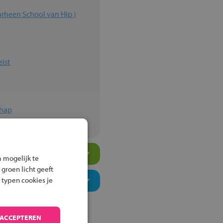
orheen School van Hip )
ist
chap
 mogelijk te
 groen licht geeft
 typen cookies je
 ACCEPTEREN