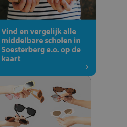
Vind en vergelijk alle
middelbare scholen in
Soesterberg e.o. op de
kaart