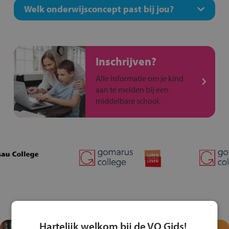
Welk onderwijsconcept past bij jou?
Inschrijven?
Alle informatie om je kind
aan te melden bij een
middelbare school.
Hartelijk welkom bij de VO Gids!