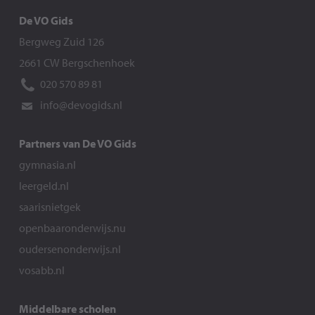
De VO Gids
Bergweg Zuid 126
2661 CW Bergschenhoek
020 570 89 81
info@devogids.nl
Partners van De VO Gids
gymnasia.nl
leergeld.nl
saarisnietgek
openbaaronderwijs.nu
oudersenonderwijs.nl
vosabb.nl
Middelbare scholen