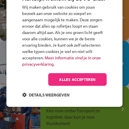
Test je kennis met het
Wij maken gebruik van cookies om jouw
Fiets Veilig
bezoek aan onze website zo soepel en
Verkeersspel!
aangenaam mogelijk te maken. Deze zorgen
Speel het Fiets Veilig Verkeersspel
ervoor dat alles op rolletjes loopt en staan
en win een Cortina-fiets!
daarom altijd aan. Als je ons groen licht geeft
voor alle cookies, kunnen we je de beste
ervaring bieden. Je kunt ook zelf selecteren
In de winkel ben je op je
welke typen cookies je wel en niet wilt
plek!
accepteren.
Meer informatie vind je in onze
privacyverklaring.
Ontdek via het vmbo jouw talent
op de winkelvloer, waar elke dag
anders is!
ALLES ACCEPTEREN
Jouw talent in de
DETAILS WEERGEVEN
Transport en Logistiek
Kies voor vmbo Transport en
logistiek: daar kun je mee
thuiskomen!