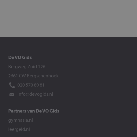
De VO Gids
Bergweg Zuid 126
2661 CW Bergschenhoek
020 570 89 81
info@devogids.nl
Partners van De VO Gids
gymnasia.nl
leergeld.nl