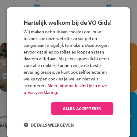
Hartelijk welkom bij de VO Gids!
Wij maken gebruik van cookies om jouw
bezoek aan onze website zo soepel en
aangenaam mogelijk te maken. Deze zorgen
Test je kennis met het
ervoor dat alles op rolletjes loopt en staan
Fiets Veilig
daarom altijd aan. Als je ons groen licht geeft
Verkeersspel!
voor alle cookies, kunnen we je de beste
ervaring bieden. Je kunt ook zelf selecteren
Speel het Fiets Veilig Verkeersspel
welke typen cookies je wel en niet wilt
en win een Cortina-fiets!
accepteren.
Meer informatie vind je in onze
privacyverklaring.
In de winkel ben je op je
plek!
ALLES ACCEPTEREN
Ontdek via het vmbo jouw talent
op de winkelvloer, waar elke dag
DETAILS WEERGEVEN
anders is!