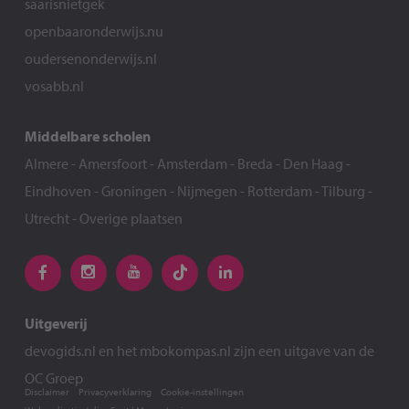
saarisnietgek
openbaaronderwijs.nu
oudersenonderwijs.nl
vosabb.nl
Middelbare scholen
Almere
-
Amersfoort
-
Amsterdam
-
Breda
-
Den Haag
-
Eindhoven
-
Groningen
-
Nijmegen
-
Rotterdam
-
Tilburg
-
Utrecht
-
Overige plaatsen
Uitgeverij
devogids.nl
en het
mbokompas.nl
zijn een uitgave van de
OC Groep
Disclaimer
Privacyverklaring
Cookie-instellingen