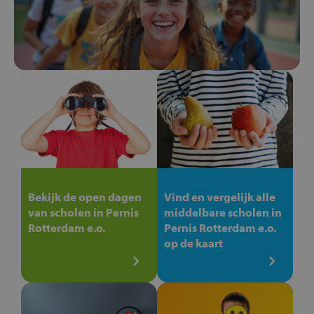
Bekijk de open dagen
Vind en vergelijk alle
van scholen in Pernis
middelbare scholen in
Rotterdam e.o.
Pernis Rotterdam e.o.
op de kaart