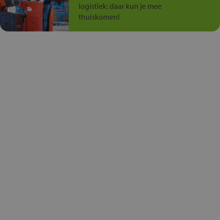
logistiek: daar kun je mee
thuiskomen!