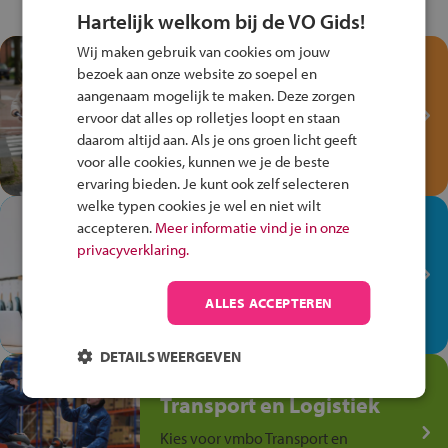
Hartelijk welkom bij de VO Gids!
Wij maken gebruik van cookies om jouw
Test je kennis met het
bezoek aan onze website zo soepel en
Fiets Veilig
aangenaam mogelijk te maken. Deze zorgen
Verkeersspel!
ervoor dat alles op rolletjes loopt en staan
daarom altijd aan. Als je ons groen licht geeft
Speel het Fiets Veilig Verkeersspel
voor alle cookies, kunnen we je de beste
en win een Cortina-fiets!
ervaring bieden. Je kunt ook zelf selecteren
welke typen cookies je wel en niet wilt
In de winkel ben je op je
accepteren.
Meer informatie vind je in onze
plek!
privacyverklaring.
Ontdek via het vmbo jouw talent
op de winkelvloer, waar elke dag
ALLES ACCEPTEREN
anders is!
DETAILS WEERGEVEN
Jouw talent in de
Transport en Logistiek
Kies voor vmbo Transport en