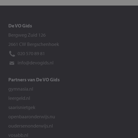
De VO Gids
Bergweg Zuid 126
2661 CW Bergschenhoek
020 570 89 81
info@devogids.nl
Partners van De VO Gids
gymnasia.nl
leergeld.nl
saarisnietgek
openbaaronderwijs.nu
oudersenonderwijs.nl
vosabb.nl