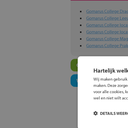
Gomarus College Dra
Gomarus College Le
Gomarus College loca
Gomarus College loca
Gomarus College Mag
Gomarus College Prak
Overige algemeen ond
Hartelijk wel
Wij maken gebruik
Welk niveau past bij j
maken. Deze zorgen 
voor alle cookies, 
wel en niet wilt ac
DETAILS WEE