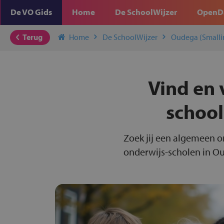
De VO Gids
Home
De SchoolWijzer
OpenD
Terug
Home
De SchoolWijzer
Oudega (Smalli
Vind en 
school
Zoek jij een algemeen o
onderwijs-scholen in Ou