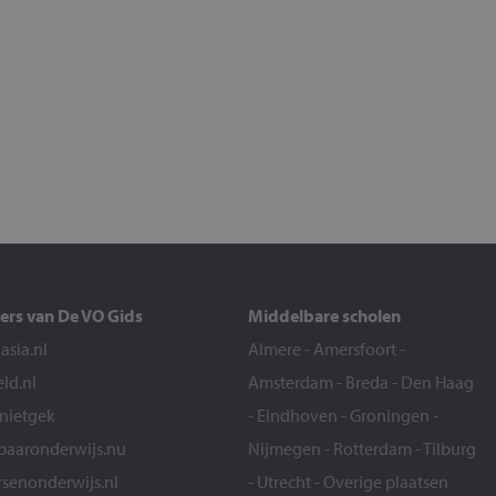
ers van De VO Gids
Middelbare scholen
sia.nl
Almere
-
Amersfoort
-
eld.nl
Amsterdam
-
Breda
-
Den Haag
snietgek
-
Eindhoven
-
Groningen
-
aaronderwijs.nu
Nijmegen
-
Rotterdam
-
Tilburg
senonderwijs.nl
-
Utrecht
-
Overige plaatsen