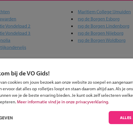
chten
Maritiem College IJmuiden
euwarden
rsg de Borgen Esborg
tie Vondelpad 2
rsg de Borgen Lindenborg
tie Vondelpad 3
rsg de Borgen Nijeborg
nolia
rsg de Borgen Woldborg
tijkonderwijs
erwijs-scholen in jouw regio
kom bij de VO Gids!
 van cookies om jouw bezoek aan onze website zo soepel en aangenaam
ou?
ervoor dat alles op rolletjes loopt en staan daarom altijd aan. Als je ons
kunnen we je de beste ervaring bieden. Je kunt ook zelf selecteren welke
cepteren.
Meer informatie vind je in onze privacyverklaring.
RGEVEN
ALLES
Inschrijven?