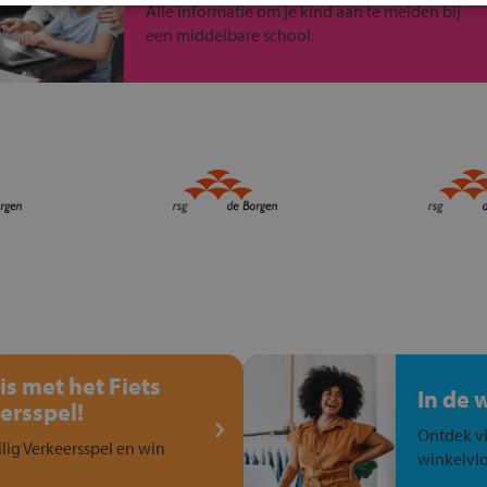
Alle informatie om je kind aan te melden bij
een middelbare school.
is met het Fiets
In de 
ersspel!
Ontdek vi
ilig Verkeersspel en win
winkelvlo