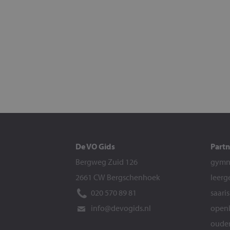
De VO Gids
Partn
Bergweg Zuid 126
gymna
2661 CW Bergschenhoek
leerg
020 570 89 81
saari
info@devogids.nl
openb
ouder