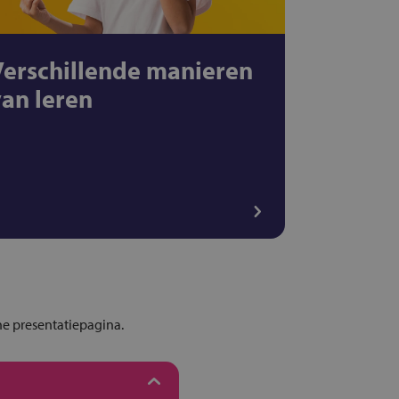
Verschillende manieren
van leren
ne presentatiepagina.