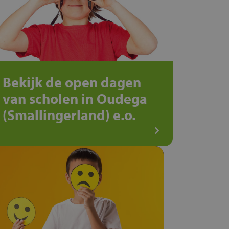
Bekijk de open dagen
van scholen in Oudega
(Smallingerland) e.o.