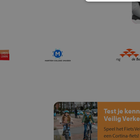
Test je kenn
Veilig Verke
Speel het Fiets Ve
een Cortina-fiets!