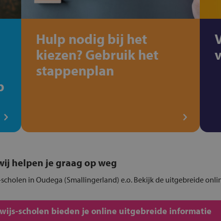
Hulp nodig bij het
kiezen? Gebruik het
stappenplan
p
, wij helpen je graag op weg
-scholen in Oudega (Smallingerland) e.o. Bekijk de uitgebreide onli
js-scholen bieden je online uitgebreide informatie