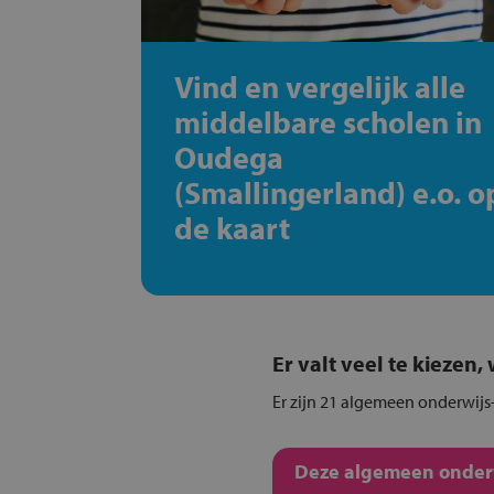
Vind en vergelijk alle
middelbare scholen in
Oudega
(Smallingerland) e.o. o
de kaart
Er valt veel te kiezen
Er zijn 21 algemeen onderwijs
Deze algemeen onderwi