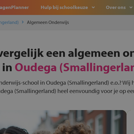
agenPlanner
Hulp bij schoolkeuze
Over ons
ngerland)
Algemeen Onderwijs
vergelijk een algemeen o
 in
Oudega (Smallingerla
nderwijs-school in Oudega (Smallingerland) e.o.? Wij
dega (Smallingerland) heel eenvoundig voor je op een 