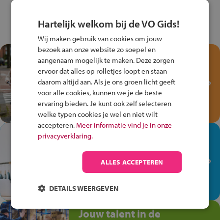
Hartelijk welkom bij de VO Gids!
Wij maken gebruik van cookies om jouw
bezoek aan onze website zo soepel en
Test je kennis met het
aangenaam mogelijk te maken. Deze zorgen
Fiets Veilig
ervoor dat alles op rolletjes loopt en staan
Verkeersspel!
daarom altijd aan. Als je ons groen licht geeft
voor alle cookies, kunnen we je de beste
Speel het Fiets Veilig Verkeersspel
ervaring bieden. Je kunt ook zelf selecteren
en win een Cortina-fiets!
welke typen cookies je wel en niet wilt
accepteren.
Meer informatie vind je in onze
In de winkel ben je op je
privacyverklaring.
plek!
ALLES ACCEPTEREN
Ontdek via het vmbo jouw talent
op de winkelvloer, waar elke dag
anders is!
DETAILS WEERGEVEN
Jouw talent in de