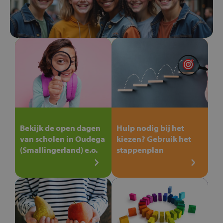
Bekijk de open dagen
Hulp nodig bij het
van scholen in Oudega
kiezen? Gebruik het
(Smallingerland) e.o.
stappenplan