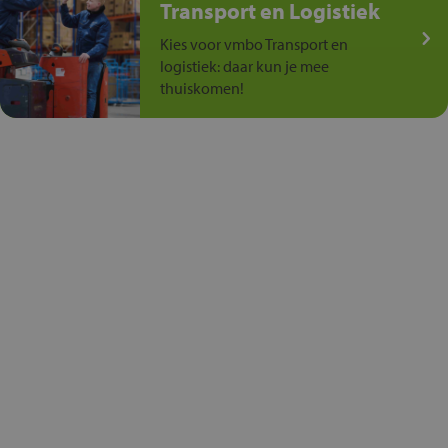
Transport en Logistiek
Kies voor vmbo Transport en
logistiek: daar kun je mee
thuiskomen!