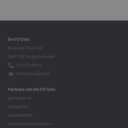
De VO Gids
Bergweg Zuid 126
2661 CW Bergschenhoek
020 570 89 81
info@devogids.nl
Partners van De VO Gids
gymnasia.nl
leergeld.nl
saarisnietgek
openbaaronderwijs.nu