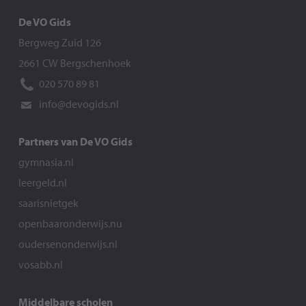
De VO Gids
Bergweg Zuid 126
2661 CW Bergschenhoek
020 570 89 81
info@devogids.nl
Partners van De VO Gids
gymnasia.nl
leergeld.nl
saarisnietgek
openbaaronderwijs.nu
oudersenonderwijs.nl
vosabb.nl
Middelbare scholen