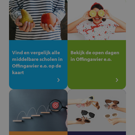
Vind en vergelijk alle
Bekijk de open dagen
middelbare scholen in
in Offingawier e.o.
Offingawier e.o. op de
kaart