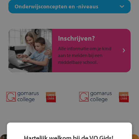
Onderwijsconcepten en -niveaus
Inschrijven?
Alle informatie om je kind
aan te melden bij een
middelbare school.
Hartelijk welkom bij de VO Gids!