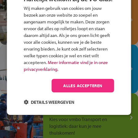
Test je kennis met het
Wij maken gebruik van cookies om jouw
Fiets Veilig
bezoek aan onze website zo soepel en
Verkeersspel!
aangenaam mogelijk te maken. Deze zorgen
ervoor dat alles op rolletjes loopt en staan
Speel het Fiets Veilig Verkeersspel
daarom altijd aan. Als je ons groen licht geeft
en win een Cortina-fiets!
voor alle cookies, kunnen we je de beste
ervaring bieden. Je kunt ook zelf selecteren
In de winkel ben je op je
welke typen cookies je wel en niet wilt
plek!
accepteren.
Meer informatie vind je in onze
privacyverklaring.
Ontdek via het vmbo jouw talent
op de winkelvloer, waar elke dag
anders is!
ALLES ACCEPTEREN
Jouw talent in de
DETAILS WEERGEVEN
Transport en Logistiek
Kies voor vmbo Transport en
logistiek: daar kun je mee
thuiskomen!