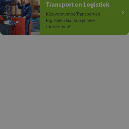
Transport en Logistiek
Kies voor vmbo Transport en
logistiek: daar kun je mee
thuiskomen!