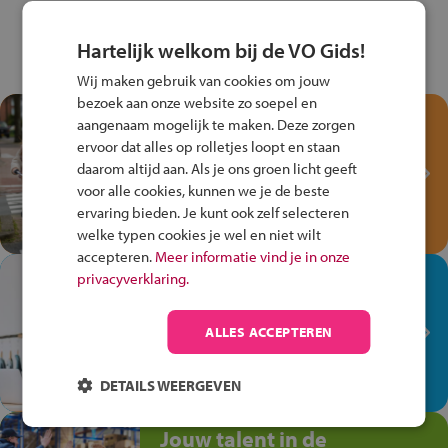
Hartelijk welkom bij de VO Gids!
Wij maken gebruik van cookies om jouw
bezoek aan onze website zo soepel en
Test je kennis met het
aangenaam mogelijk te maken. Deze zorgen
Fiets Veilig
ervoor dat alles op rolletjes loopt en staan
Verkeersspel!
daarom altijd aan. Als je ons groen licht geeft
voor alle cookies, kunnen we je de beste
Speel het Fiets Veilig Verkeersspel
ervaring bieden. Je kunt ook zelf selecteren
en win een Cortina-fiets!
welke typen cookies je wel en niet wilt
accepteren.
Meer informatie vind je in onze
In de winkel ben je op je
privacyverklaring.
plek!
ALLES ACCEPTEREN
Ontdek via het vmbo jouw talent
op de winkelvloer, waar elke dag
anders is!
DETAILS WEERGEVEN
Jouw talent in de