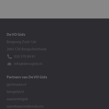
De VO Gids
Bergweg Zuid 126
2661 CW Bergschenhoek
020 570 89 81
info@devogids.nl
Partners van De VO Gids
gymnasia.nl
leergeld.nl
saarisnietgek
openbaaronderwijs.nu