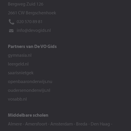
Bergweg Zuid 126
2661 CW Bergschenhoek
020 570 89 81
info@devogids.nl
Partners van De VO Gids
gymnasia.nl
leergeld.nl
saarisnietgek
openbaaronderwijs.nu
oudersenonderwijs.nl
vosabb.nl
Middelbare scholen
Almere
-
Amersfoort
-
Amsterdam
-
Breda
-
Den Haag
-