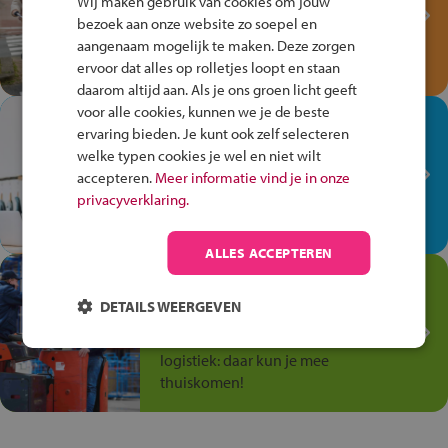
Wij maken gebruik van cookies om jouw
Verkeersspel!
bezoek aan onze website zo soepel en
Speel het Fiets Veilig Verkeersspel
aangenaam mogelijk te maken. Deze zorgen
en win een Cortina-fiets!
ervoor dat alles op rolletjes loopt en staan
daarom altijd aan. Als je ons groen licht geeft
voor alle cookies, kunnen we je de beste
In de winkel ben je op je
ervaring bieden. Je kunt ook zelf selecteren
plek!
welke typen cookies je wel en niet wilt
accepteren.
Meer informatie vind je in onze
Ontdek via het vmbo jouw talent
privacyverklaring.
op de winkelvloer, waar elke dag
anders is!
ALLES ACCEPTEREN
Jouw talent in de
Transport en Logistiek
DETAILS WEERGEVEN
Kies voor vmbo Transport en
logistiek: daar kun je mee
thuiskomen!