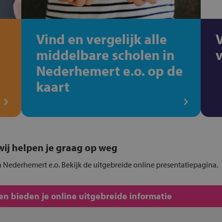
Vind en vergelijk alle
middelbare scholen in
Nederhemert e.o. op de
kaart
, wij helpen je graag op weg
n Nederhemert e.o. Bekijk de uitgebreide online presentatiepagina.
n bieden je online uitgebreide informatie