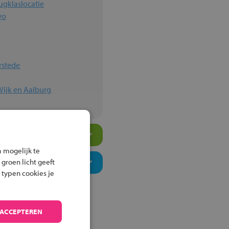
ugklaslocatie
wo
rstede
Wijk en Aalburg
 mogelijk te
 groen licht geeft
 typen cookies je
 ACCEPTEREN