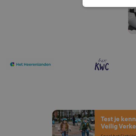
Test je kenn
Veilig Verke