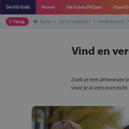
De VO Gids
Home
De SchoolWijzer
OpenD
Terug
Home
De SchoolWijzer
Nederhemert
Vind en ve
Zoek je een atheneum i
voor je in een overzicht