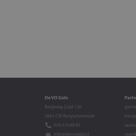
De VO Gids
Partn
Bergweg Zuid 126
gymna
2661 CW Bergschenhoek
leerg
020 570 89 81
saari
info@devogids.nl
openb