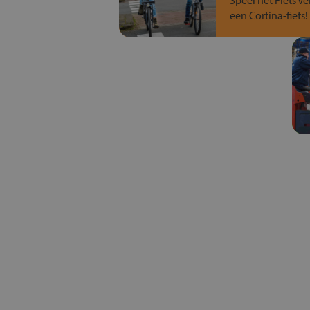
Speel het Fiets Ve
een Cortina-fiets!