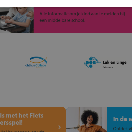
Inschrijven?
Alle informatie om je kind aan te melden bij
een middelbare school.
is met het Fiets
In de 
ersspel!
Ontdek vi