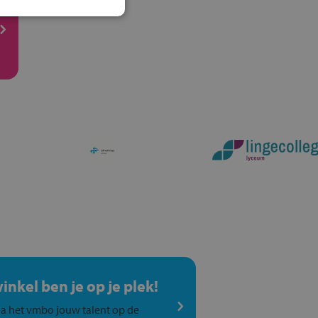
winkel ben je op je plek!
a het vmbo jouw talent op de