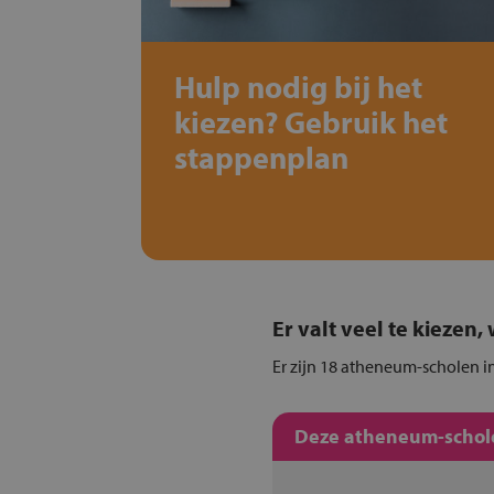
Hulp nodig bij het
kiezen? Gebruik het
stappenplan
Er valt veel te kiezen
Er zijn 18 atheneum-scholen i
Deze atheneum-schole