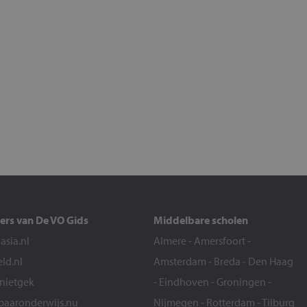
ers van De VO Gids
Middelbare scholen
sia.nl
Almere
-
Amersfoort
-
eld.nl
Amsterdam
-
Breda
-
Den Haag
snietgek
-
Eindhoven
-
Groningen
-
aaronderwijs.nu
Nijmegen
-
Rotterdam
-
Tilburg