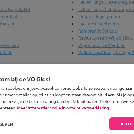
Lek en Linge Culemborg, br
tie Buys Ballot
Lek en Linge Culemborg, v
eenendaal
Lingecollege lyceum
rmalsen
Lyceum Oudehoven
Rembrandt College
Revius Lyceum Wijk bij Duu
hovenlaan
Vrijeschool De Werfklas
endaal
Willem van Oranje College 
kom bij de VO Gids!
olen in jouw regio
 van cookies om jouw bezoek aan onze website zo soepel en aangenaam
 past bij jou?
ervoor dat alles op rolletjes loopt en staan daarom altijd aan. Als je ons
kunnen we je de beste ervaring bieden. Je kunt ook zelf selecteren welke
cepteren.
Meer informatie vind je in onze privacyverklaring.
RGEVEN
ALLES