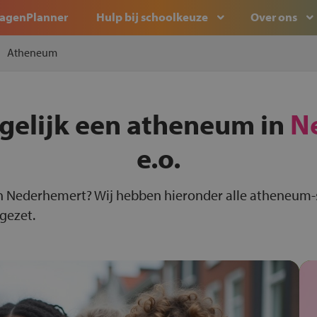
agenPlanner
Hulp bij schoolkeuze
Over ons
Atheneum
rgelijk een atheneum in
N
e.o.
n Nederhemert? Wij hebben hieronder alle atheneum
 gezet.