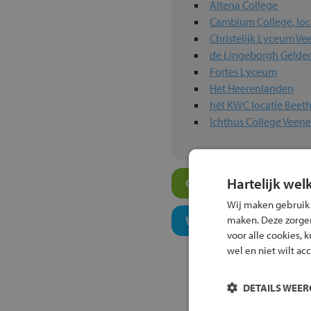
Altena College
Cambium College, loca
Christelijk Lyceum V
de Lingeborgh Gelde
Fortes Lyceum
Het Heerenlanden
hét KWC locatie Beet
Ichthus College Veen
Hartelijk wel
Overige atheneum-sch
Wij maken gebruik
Welk onderwijsconcept
maken. Deze zorgen 
voor alle cookies, 
wel en niet wilt ac
DETAILS WEE