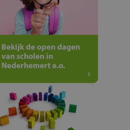
Bekijk de open dagen
van scholen in
Nederhemert e.o.