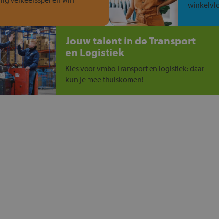
ilig Verkeersspel en win
winkelvlo
Jouw talent in de Transport
en Logistiek
Kies voor vmbo Transport en logistiek: daar
kun je mee thuiskomen!