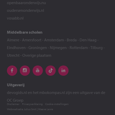
openbaaronderwijs.nu
oudersenonderwijs.nl
vosabb.nl
Middelbare scholen
Almere
-
Amersfoort
-
Amsterdam
-
Breda
-
Den Haag
-
Eindhoven
-
Groningen
-
Nijmegen
-
Rotterdam
-
Tilburg
-
Utrecht
-
Overige plaatsen
Uitgeverij
devogids.nl
en het
mbokompas.nl
zijn een uitgave van de
OC Groep
Disclaimer
Privacyverklaring
Cookie-instellingen
Webrealisatie
Julius Smit
|
Maeve Levie