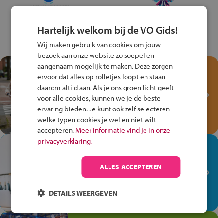
Hartelijk welkom bij de VO Gids!
Wij maken gebruik van cookies om jouw
bezoek aan onze website zo soepel en
aangenaam mogelijk te maken. Deze zorgen
Test je kennis met het
ervoor dat alles op rolletjes loopt en staan
Fiets Veilig
daarom altijd aan. Als je ons groen licht geeft
Verkeersspel!
voor alle cookies, kunnen we je de beste
ervaring bieden. Je kunt ook zelf selecteren
Speel het Fiets Veilig Verkeersspel
welke typen cookies je wel en niet wilt
en win een Cortina-fiets!
accepteren.
Meer informatie vind je in onze
privacyverklaring.
In de winkel ben je op je
plek!
ALLES ACCEPTEREN
Ontdek via het vmbo jouw talent
op de winkelvloer, waar elke dag
DETAILS WEERGEVEN
anders is!