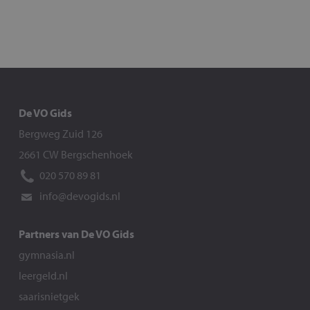
De VO Gids
Bergweg Zuid 126
2661 CW Bergschenhoek
020 570 89 81
info@devogids.nl
Partners van De VO Gids
gymnasia.nl
leergeld.nl
saarisnietgek