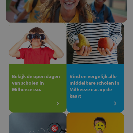
Bekijk de open dagen
Vind en vergelijk alle
van scholen in
middelbare scholen in
Milheeze e.o.
Milheeze e.o. op de
kaart