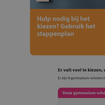
Hulp nodig bij het
kiezen? Gebruik het
stappenplan
Er valt veel te kiezen
Er zijn 8 gymnasium-scholen in
Deze gymnasium-schol