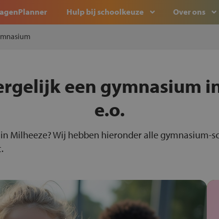
agenPlanner
Hulp bij schoolkeuze
Over ons
mnasium
ergelijk een gymnasium i
e.o.
in Milheeze? Wij hebben hieronder alle gymnasium-sc
.