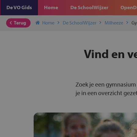
De VO Gids
Home
De SchoolWijzer
OpenD
Terug
Home
De SchoolWijzer
Milheeze
Gy
Vind en v
Zoek je een gymnasium 
je in een overzicht gezet