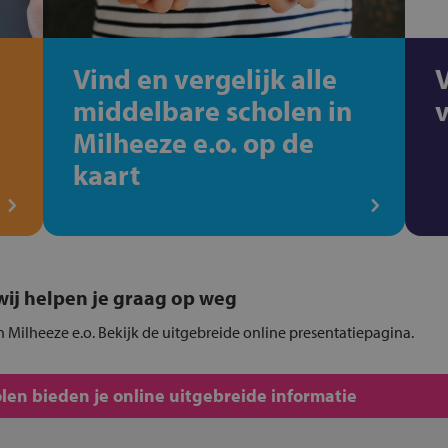
Vind en vergelijk alle
middelbare scholen in
Milheeze e.o. op de
kaart
, wij helpen je graag op weg
 Milheeze e.o. Bekijk de uitgebreide online presentatiepagina.
en bieden je online uitgebreide informatie