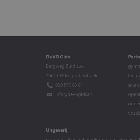
De VO Gids
Partn
Bergweg Zuid 126
gymna
2661 CW Bergschenhoek
leerg
020 570 89 81
saari
info@devogids.nl
openb
ouder
vosab
Uitgeverij
devogids.nl
en het
mbokompas.nl
zijn een u