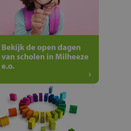
Bekijk de open dagen
van scholen in Milheeze
e.o.