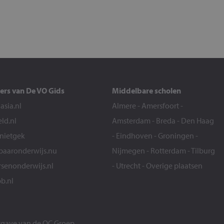
ers van De VO Gids
Middelbare scholen
sia.nl
Almere
-
Amersfoort
-
eld.nl
Amsterdam
-
Breda
-
Den Haag
snietgek
-
Eindhoven
-
Groningen
-
aaronderwijs.nu
Nijmegen
-
Rotterdam
-
Tilburg
senonderwijs.nl
-
Utrecht
-
Overige plaatsen
b.nl
itgave van de
OC Groep