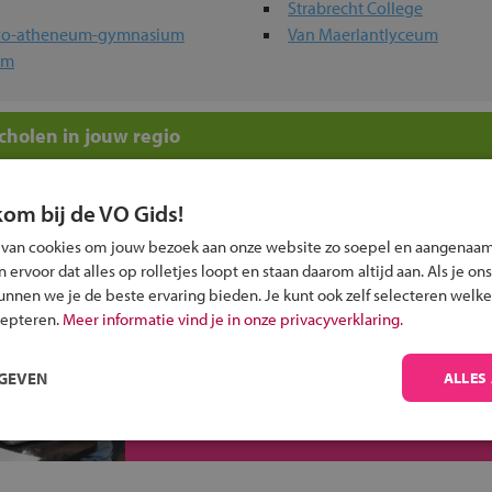
Strabrecht College
havo-atheneum-gymnasium
Van Maerlantlyceum
um
holen in jouw regio
 past bij jou?
kom bij de VO Gids!
 van cookies om jouw bezoek aan onze website zo soepel en aangenaam
ervoor dat alles op rolletjes loopt en staan daarom altijd aan. Als je ons
kunnen we je de beste ervaring bieden. Je kunt ook zelf selecteren welke
cepteren.
Meer informatie vind je in onze privacyverklaring.
Inschrijven?
RGEVEN
ALLES
Alle informatie om je kind aan te melden bij
een middelbare school.