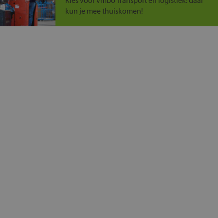
Kies voor vmbo Transport en logistiek: daar
kun je mee thuiskomen!