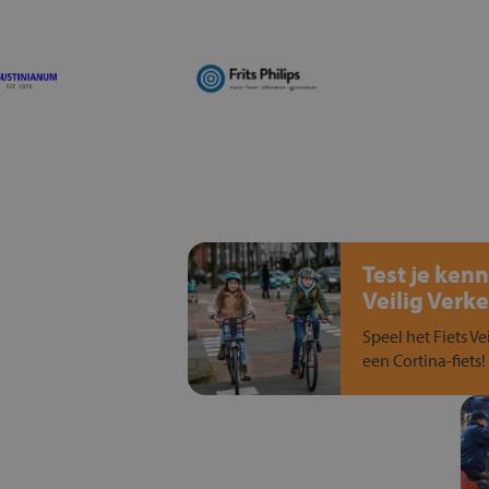
Test je kenn
Veilig Verke
Speel het Fiets Ve
een Cortina-fiets!