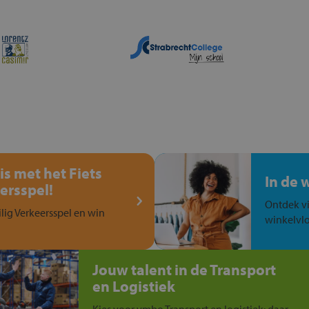
is met het Fiets
In de 
ersspel!
Ontdek vi
ilig Verkeersspel en win
winkelvlo
Jouw talent in de Transport
en Logistiek