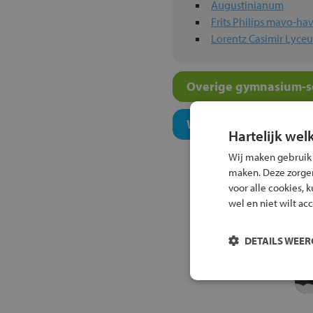
Augustinianum
Frits Philips mavo-
Lorentz Casimir Lyce
Overige gymnasium-sc
Welk onderwijsconcept
Hartelijk wel
Wij maken gebruik
maken. Deze zorgen 
voor alle cookies, 
wel en niet wilt ac
DETAILS WEE