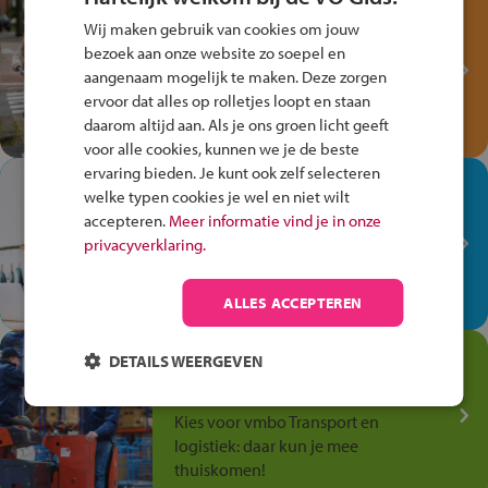
Test je kennis met het
Wij maken gebruik van cookies om jouw
Fiets Veilig
bezoek aan onze website zo soepel en
Verkeersspel!
aangenaam mogelijk te maken. Deze zorgen
ervoor dat alles op rolletjes loopt en staan
Speel het Fiets Veilig Verkeersspel
daarom altijd aan. Als je ons groen licht geeft
en win een Cortina-fiets!
voor alle cookies, kunnen we je de beste
ervaring bieden. Je kunt ook zelf selecteren
In de winkel ben je op je
welke typen cookies je wel en niet wilt
plek!
accepteren.
Meer informatie vind je in onze
privacyverklaring.
Ontdek via het vmbo jouw talent
op de winkelvloer, waar elke dag
anders is!
ALLES ACCEPTEREN
Jouw talent in de
DETAILS WEERGEVEN
Transport en Logistiek
Kies voor vmbo Transport en
logistiek: daar kun je mee
thuiskomen!