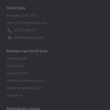
De VO Gids
Bergweg Zuid 126
2661 CW Bergschenhoek
020 570 89 81
info@devogids.nl
Partners van De VO Gids
gymnasia.nl
leergeld.nl
saarisnietgek
openbaaronderwijs.nu
oudersenonderwijs.nl
vosabb.nl
Middelbare scholen