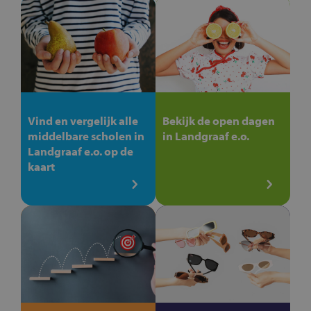
Vind en vergelijk alle
Bekijk de open dagen
middelbare scholen in
in Landgraaf e.o.
Landgraaf e.o. op de
kaart