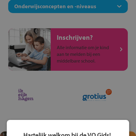
Onderwijsconcepten en -niveaus
Inschrijven?
Alle informatie om je kind
aan te melden bij een
middelbare school.
Hartelijk welkom bij de VO Gids!