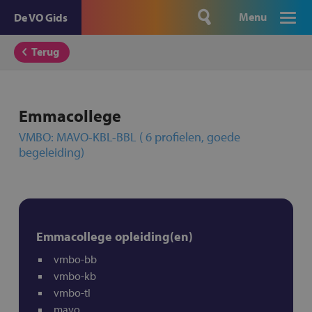
Menu
De VO Gids
Terug
Emmacollege
VMBO: MAVO-KBL-BBL ( 6 profielen, goede
begeleiding)
Emmacollege opleiding(en)
vmbo-bb
vmbo-kb
vmbo-tl
mavo