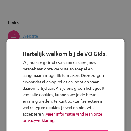
Links
Website
Hartelijk welkom bij de VO Gids!
Voor meer informatie over Emmacollege
Wij maken gebruik van cookies om jouw
Stuur een e-mail
bezoek aan onze website zo soepel en
aangenaam mogelijk te maken. Deze zorgen
ervoor dat alles op rolletjes loopt en staan
Met de fiets of het OV
daarom altijd aan. Als je ons groen licht geeft
voor alle cookies, kunnen we je de beste
Route per fiets
ervaring bieden. Je kunt ook zelf selecteren
welke typen cookies je wel en niet wilt
accepteren.
Meer informatie vind je in onze
Route met het OV
privacyverklaring.