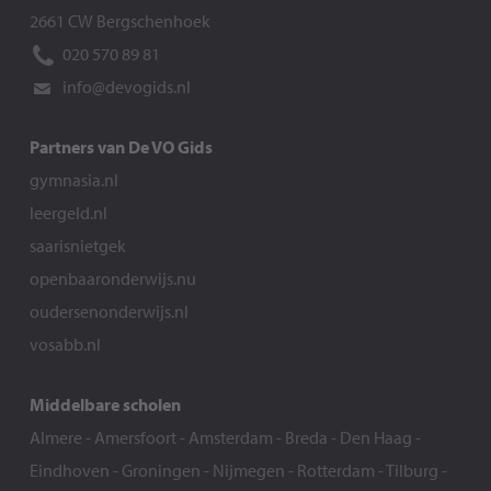
2661 CW Bergschenhoek
020 570 89 81
info@devogids.nl
Partners van De VO Gids
gymnasia.nl
leergeld.nl
saarisnietgek
openbaaronderwijs.nu
oudersenonderwijs.nl
vosabb.nl
Middelbare scholen
Almere
-
Amersfoort
-
Amsterdam
-
Breda
-
Den Haag
-
Eindhoven
-
Groningen
-
Nijmegen
-
Rotterdam
-
Tilburg
-