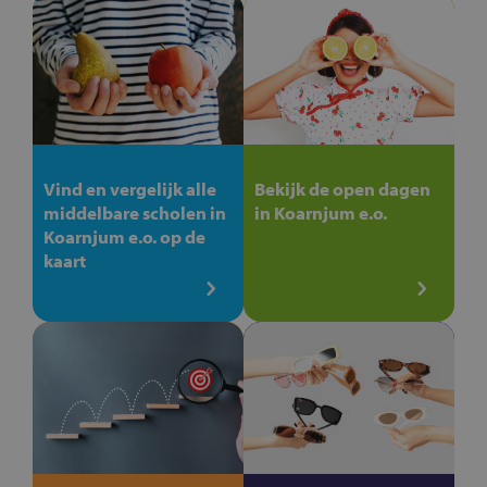
Vind en vergelijk alle
Bekijk de open dagen
middelbare scholen in
in Koarnjum e.o.
Koarnjum e.o. op de
kaart