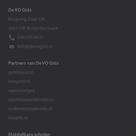
De VO Gids
Bergweg Zuid 126
2661 CW Bergschenhoek
020 570 89 81
info@devogids.nl
Partners van De VO Gids
gymnasia.nl
leergeld.nl
saarisnietgek
openbaaronderwijs.nu
oudersenonderwijs.nl
vosabb.nl
Middelbare scholen