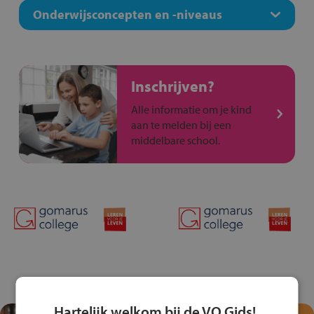
Onderwijsconcepten en -niveaus
Inschrijven?
Alle informatie om je kind
aan te melden bij een
middelbare school.
Hartelijk welkom bij de VO Gids!