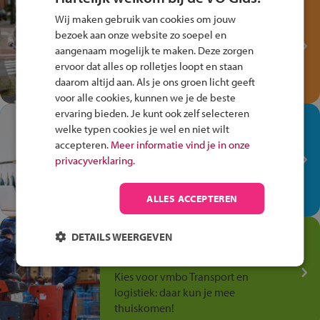
Test je kennis met het
Wij maken gebruik van cookies om jouw
Fiets Veilig
bezoek aan onze website zo soepel en
Verkeersspel!
aangenaam mogelijk te maken. Deze zorgen
ervoor dat alles op rolletjes loopt en staan
Speel het Fiets Veilig Verkeersspel
daarom altijd aan. Als je ons groen licht geeft
en win een Cortina-fiets!
voor alle cookies, kunnen we je de beste
ervaring bieden. Je kunt ook zelf selecteren
In de winkel ben je op je
welke typen cookies je wel en niet wilt
plek!
accepteren.
Meer informatie vind je in onze
privacyverklaring.
Ontdek via het vmbo jouw talent
op de winkelvloer, waar elke dag
anders is!
ALLES ACCEPTEREN
Jouw talent in de
DETAILS WEERGEVEN
Transport en Logistiek
Kies voor vmbo Transport en
logistiek: daar kun je mee
thuiskomen!