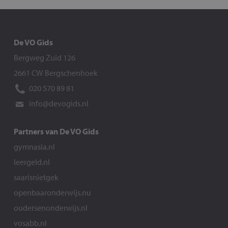
De VO Gids
Bergweg Zuid 126
2661 CW Bergschenhoek
020 570 89 81
info@devogids.nl
Partners van De VO Gids
gymnasia.nl
leergeld.nl
saarisnietgek
openbaaronderwijs.nu
oudersenonderwijs.nl
vosabb.nl