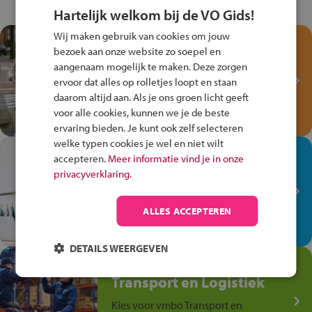
Hartelijk welkom bij de VO Gids!
Wij maken gebruik van cookies om jouw
Test je kennis met het
bezoek aan onze website zo soepel en
Fiets Veilig
aangenaam mogelijk te maken. Deze zorgen
Verkeersspel!
ervoor dat alles op rolletjes loopt en staan
daarom altijd aan. Als je ons groen licht geeft
Speel het Fiets Veilig Verkeersspel
voor alle cookies, kunnen we je de beste
en win een Cortina-fiets!
ervaring bieden. Je kunt ook zelf selecteren
welke typen cookies je wel en niet wilt
In de winkel ben je op je
accepteren.
Meer informatie vind je in onze
plek!
privacyverklaring.
Ontdek via het vmbo jouw talent
op de winkelvloer, waar elke dag
ALLES ACCEPTEREN
anders is!
DETAILS WEERGEVEN
Jouw talent in de
Transport en Logistiek
Kies voor vmbo Transport en