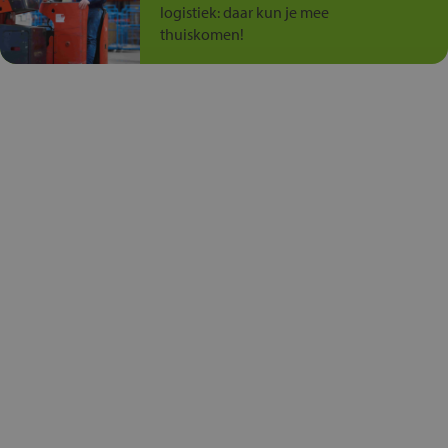
logistiek: daar kun je mee
thuiskomen!