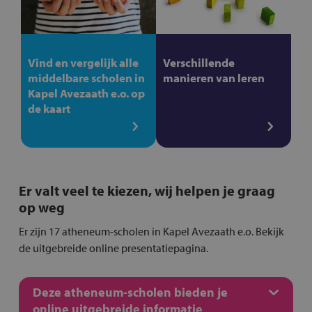
Vind en vergelijk alle
Verschillende
middelbare scholen in
manieren van leren
Kapel Avezaath e.o. op
de kaart
Er valt veel te kiezen, wij helpen je graag
op weg
Er zijn 17 atheneum-scholen in Kapel Avezaath e.o. Bekijk
de uitgebreide online presentatiepagina.
Deze atheneum-scholen bieden je
online uitgebreide informatie