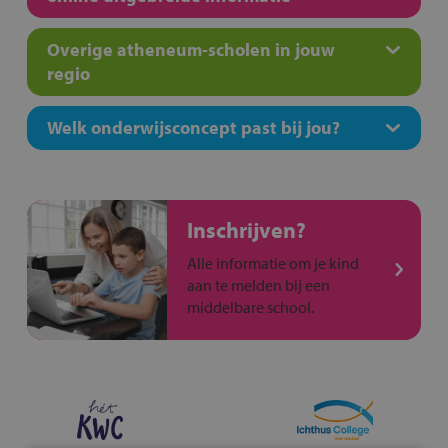
Overige atheneum-scholen in jouw
regio
Welk onderwijsconcept past bij jou?
Inschrijven?
Alle informatie om je kind
aan te melden bij een
middelbare school.