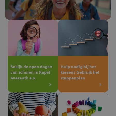
Bekijk de open dagen
Hulp nodig bij het
van scholen in Kapel
kiezen? Gebruik het
Avezaath e.o.
stappenplan