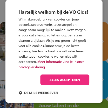
Hartelijk welkom bij de VO Gids!
Wij maken gebruik van cookies om jouw
bezoek aan onze website zo soepel en
Test je kennis met het
aangenaam mogelijk te maken. Deze zorgen
Fiets Veilig
ervoor dat alles op rolletjes loopt en staan
Verkeersspel!
daarom altijd aan. Als je ons groen licht geeft
voor alle cookies, kunnen we je de beste
Speel het Fiets Veilig Verkeersspel
ervaring bieden. Je kunt ook zelf selecteren
en win een Cortina-fiets!
welke typen cookies je wel en niet wilt
accepteren.
Meer informatie vind je in onze
In de winkel ben je op je
privacyverklaring.
plek!
ALLES ACCEPTEREN
Ontdek via het vmbo jouw talent
op de winkelvloer, waar elke dag
anders is!
DETAILS WEERGEVEN
Jouw talent in de