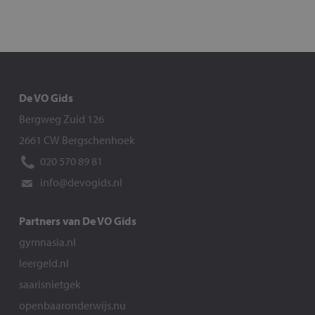
De VO Gids
Bergweg Zuid 126
2661 CW Bergschenhoek
020 570 89 81
info@devogids.nl
Partners van De VO Gids
gymnasia.nl
leergeld.nl
saarisnietgek
openbaaronderwijs.nu