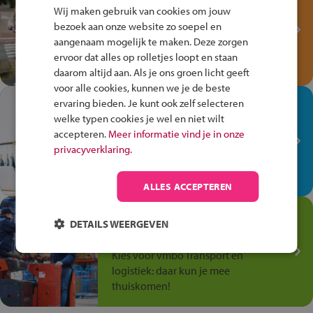
Fiets Veilig
Wij maken gebruik van cookies om jouw
Verkeersspel!
bezoek aan onze website zo soepel en
aangenaam mogelijk te maken. Deze zorgen
Speel het Fiets Veilig Verkeersspel
ervoor dat alles op rolletjes loopt en staan
en win een Cortina-fiets!
daarom altijd aan. Als je ons groen licht geeft
voor alle cookies, kunnen we je de beste
In de winkel ben je op je
ervaring bieden. Je kunt ook zelf selecteren
welke typen cookies je wel en niet wilt
plek!
accepteren.
Meer informatie vind je in onze
Ontdek via het vmbo jouw talent
privacyverklaring.
op de winkelvloer, waar elke dag
anders is!
ALLES ACCEPTEREN
Jouw talent in de
DETAILS WEERGEVEN
Transport en Logistiek
Kies voor vmbo Transport en
logistiek: daar kun je mee
thuiskomen!