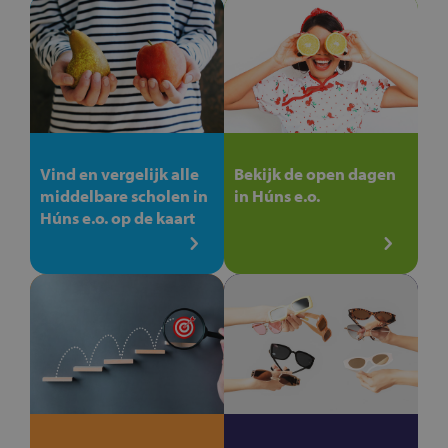
Vind en vergelijk alle
Bekijk de open dagen
middelbare scholen in
in Húns e.o.
Húns e.o. op de kaart