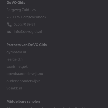
De VO Gids
Bergweg Zuid 126
2661 CW Bergschenhoek
020 570 89 81
info@devogids.nl
Partners van De VO Gids
gymnasia.nl
leergeld.nl
saarisnietgek
openbaaronderwijs.nu
oudersenonderwijs.nl
vosabb.nl
Middelbare scholen