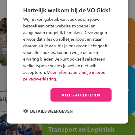
Hartelijk welkom bij de VO Gids!
Wij maken gebruik van cookies om jouw
Test je kennis met het
bezoek aan onze website zo soepel en
Fiets Veilig
aangenaam mogelijk te maken. Deze zorgen
ervoor dat alles op rolletjes loopt en staan
Verkeersspel!
daarom altijd aan. Als je ons groen licht geeft
Speel het Fiets Veilig Verkeersspel
voor alle cookies, kunnen we je de beste
en win een Cortina-fiets!
ervaring bieden. Je kunt ook zelf selecteren
welke typen cookies je wel en niet wilt
accepteren.
Meer informatie vind je in onze
In de winkel ben je op je
privacyverklaring.
plek!
Ontdek via het vmbo jouw talent
ALLES ACCEPTEREN
op de winkelvloer, waar elke dag
anders is!
DETAILS WEERGEVEN
Jouw talent in de
Transport en Logistiek