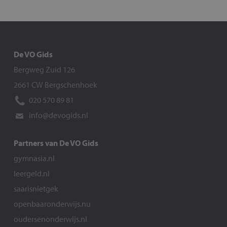
De VO Gids
Bergweg Zuid 126
2661 CW Bergschenhoek
020 570 89 81
info@devogids.nl
Partners van De VO Gids
gymnasia.nl
leergeld.nl
saarisnietgek
openbaaronderwijs.nu
oudersenonderwijs.nl