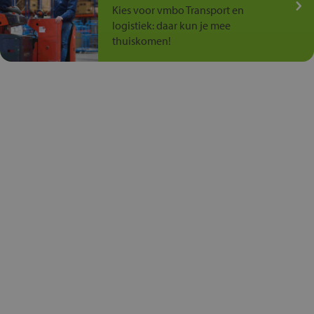
Kies voor vmbo Transport en
logistiek: daar kun je mee
thuiskomen!