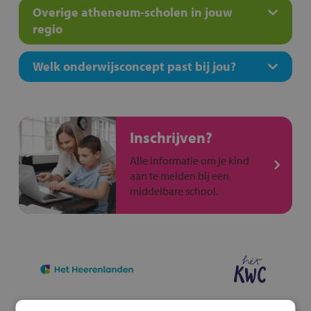
Overige atheneum-scholen in jouw
regio
Welk onderwijsconcept past bij jou?
Inschrijven?
Alle informatie om je kind
aan te melden bij een
middelbare school.