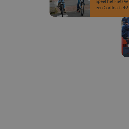
Speel het Fiets Ve
een Cortina-fiets!