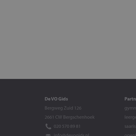
De VO Gids
Partn
Bergweg Zuid 126
gymna
2661 CW Bergschenhoek
leerg
020 570 89 81
saari
info@devogids.nl
openb