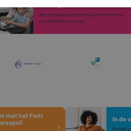
Inschrijven?
Alle informatie om je kind aan te melden bij
een middelbare school.
is met het Fiets
In de 
ersspel!
Ontdek vi