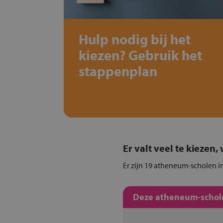
Hulp nodig bij het
kiezen? Gebruik het
stappenplan
Er valt veel te kiezen
Er zijn 19 atheneum-scholen i
Deze atheneum-schole