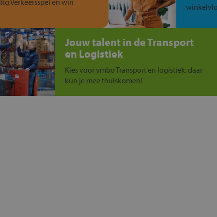
ilig Verkeersspel en win
winkelvlo
Jouw talent in de Transport
en Logistiek
Kies voor vmbo Transport en logistiek: daar
kun je mee thuiskomen!