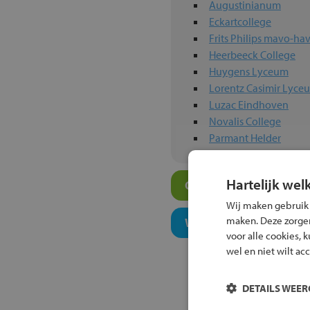
Augustinianum
Eckartcollege
Frits Philips mavo-
Heerbeeck College
Huygens Lyceum
Lorentz Casimir Lyce
Luzac Eindhoven
Novalis College
Parmant Helder
Hartelijk wel
Overige atheneum-sch
Wij maken gebruik
maken. Deze zorgen 
Welk onderwijsconcept
voor alle cookies, 
wel en niet wilt ac
DETAILS WEE