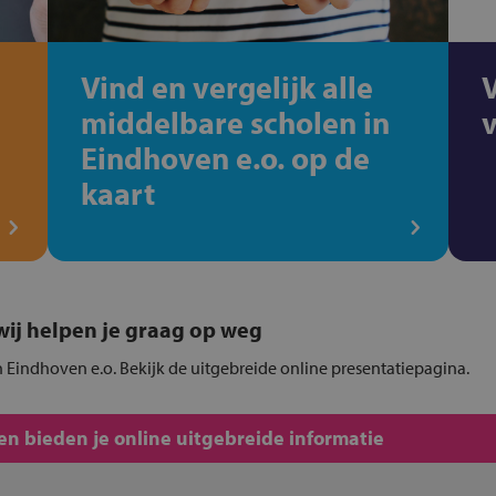
Vind en vergelijk alle
middelbare scholen in
Eindhoven e.o. op de
kaart
, wij helpen je graag op weg
n Eindhoven e.o. Bekijk de uitgebreide online presentatiepagina.
n bieden je online uitgebreide informatie