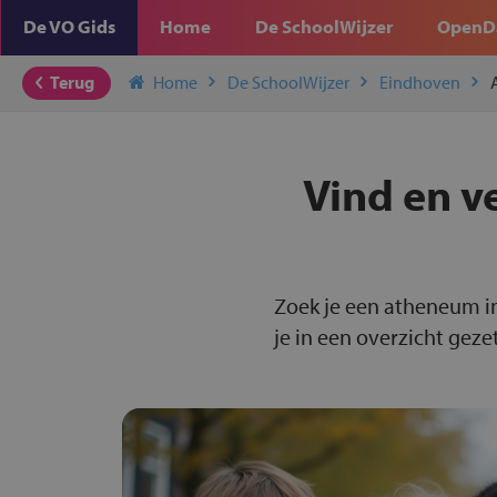
De VO Gids
Home
De SchoolWijzer
OpenD
Terug
Home
De SchoolWijzer
Eindhoven
Vind en v
Zoek je een atheneum i
je in een overzicht gezet