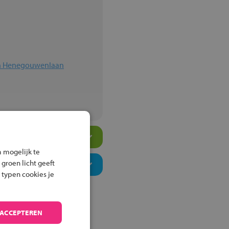
en Henegouwenlaan
 mogelijk te
 groen licht geeft
 typen cookies je
 ACCEPTEREN