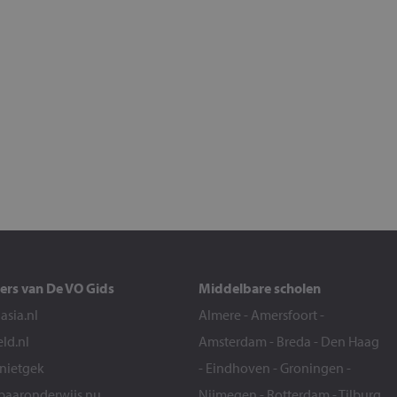
ers van De VO Gids
Middelbare scholen
sia.nl
Almere
-
Amersfoort
-
eld.nl
Amsterdam
-
Breda
-
Den Haag
snietgek
-
Eindhoven
-
Groningen
-
aaronderwijs.nu
Nijmegen
-
Rotterdam
-
Tilburg