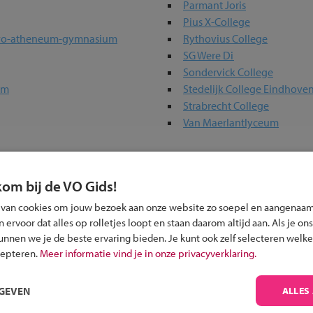
Parmant Joris
Pius X-College
havo-atheneum-gymnasium
Rythovius College
SG Were Di
Sondervick College
um
Stedelijk College Eindhov
Strabrecht College
Van Maerlantlyceum
kom bij de VO Gids!
olen in jouw regio
 van cookies om jouw bezoek aan onze website zo soepel en aangenaam
ervoor dat alles op rolletjes loopt en staan daarom altijd aan. Als je ons
 past bij jou?
kunnen we je de beste ervaring bieden. Je kunt ook zelf selecteren welke
cepteren.
Meer informatie vind je in onze privacyverklaring.
RGEVEN
ALLES