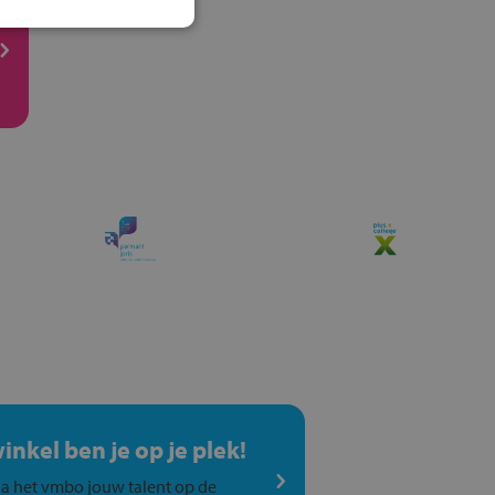
winkel ben je op je plek!
a het vmbo jouw talent op de