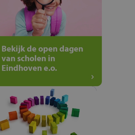
Bekijk de open dagen
van scholen in
Eindhoven e.o.