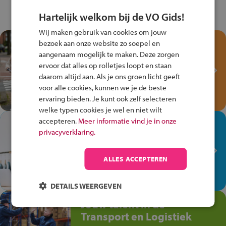
Hartelijk welkom bij de VO Gids!
Wij maken gebruik van cookies om jouw
Test je kennis met het
bezoek aan onze website zo soepel en
Fiets Veilig
aangenaam mogelijk te maken. Deze zorgen
ervoor dat alles op rolletjes loopt en staan
Verkeersspel!
daarom altijd aan. Als je ons groen licht geeft
Speel het Fiets Veilig Verkeersspel
voor alle cookies, kunnen we je de beste
en win een Cortina-fiets!
ervaring bieden. Je kunt ook zelf selecteren
welke typen cookies je wel en niet wilt
accepteren.
Meer informatie vind je in onze
In de winkel ben je op je
privacyverklaring.
plek!
Ontdek via het vmbo jouw talent
ALLES ACCEPTEREN
op de winkelvloer, waar elke dag
anders is!
DETAILS WEERGEVEN
Jouw talent in de
Transport en Logistiek