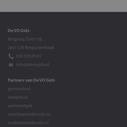
De VO Gids
Bergweg Zuid 126
2661 CW Bergschenhoek
020 570 89 81
info@devogids.nl
Partners van De VO Gids
gymnasia.nl
leergeld.nl
saarisnietgek
openbaaronderwijs.nu
oudersenonderwijs.nl