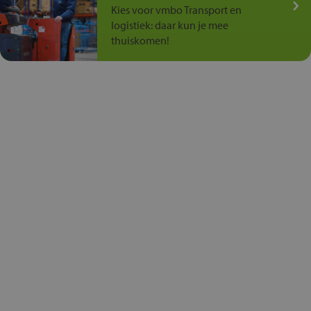
Kies voor vmbo Transport en
logistiek: daar kun je mee
thuiskomen!