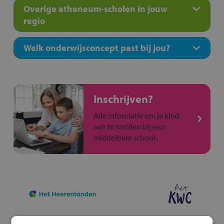
Overige atheneum-scholen in jouw
regio
Welk onderwijsconcept past bij jou?
Inschrijven?
Alle informatie om je kind
aan te melden bij een
middelbare school.