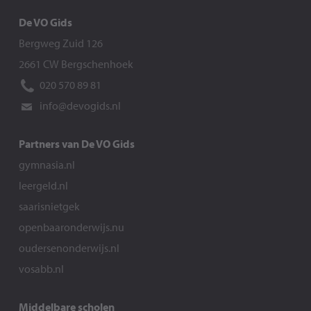
De VO Gids
Bergweg Zuid 126
2661 CW Bergschenhoek
020 570 89 81
info@devogids.nl
Partners van De VO Gids
gymnasia.nl
leergeld.nl
saarisnietgek
openbaaronderwijs.nu
oudersenonderwijs.nl
vosabb.nl
Middelbare scholen