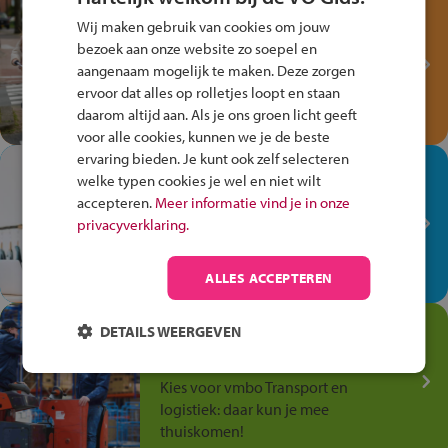
Test je kennis met het
Wij maken gebruik van cookies om jouw
Fiets Veilig
bezoek aan onze website zo soepel en
Verkeersspel!
aangenaam mogelijk te maken. Deze zorgen
ervoor dat alles op rolletjes loopt en staan
Speel het Fiets Veilig Verkeersspel
daarom altijd aan. Als je ons groen licht geeft
en win een Cortina-fiets!
voor alle cookies, kunnen we je de beste
ervaring bieden. Je kunt ook zelf selecteren
In de winkel ben je op je
welke typen cookies je wel en niet wilt
plek!
accepteren.
Meer informatie vind je in onze
privacyverklaring.
Ontdek via het vmbo jouw talent
op de winkelvloer, waar elke dag
anders is!
ALLES ACCEPTEREN
Jouw talent in de
DETAILS WEERGEVEN
Transport en Logistiek
Kies voor vmbo Transport en
logistiek: daar kun je mee
thuiskomen!