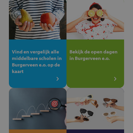
Vind en vergelijk alle
Bekijk de open dagen
middelbare scholen in
in Burgerveen e.o.
Burgerveen e.o. op de
kaart