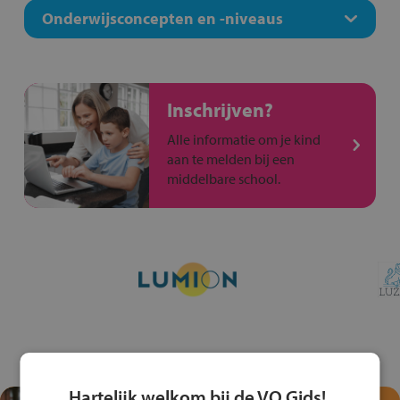
Onderwijsconcepten en -niveaus
Inschrijven?
Alle informatie om je kind
aan te melden bij een
middelbare school.
Hartelijk welkom bij de VO Gids!