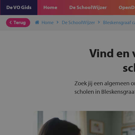
De VO Gids
Home
De SchoolWijzer
OpenD
Terug
Home
De SchoolWijzer
Bleskensgraaf c
Vind en 
sc
Zoek jij een algemeen o
scholen in Bleskensgraaf