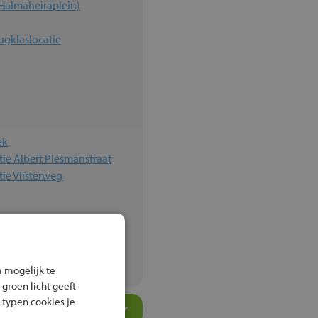
Halmaheiraplein)
ugklaslocatie
ek
ie Albert Plesmanstraat
ie Vlisterweg
drecht
 mogelijk te
 groen licht geeft
 typen cookies je