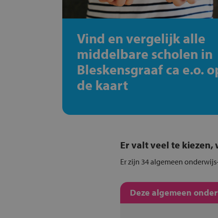
Vind en vergelijk alle
middelbare scholen in
Bleskensgraaf ca e.o. o
de kaart
Er valt veel te kiezen
Er zijn 34 algemeen onderwijs-
Deze algemeen onderwi