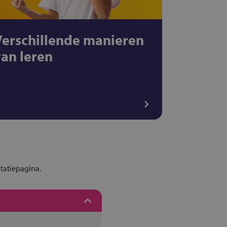
Verschillende manieren
van leren
ntatiepagina.