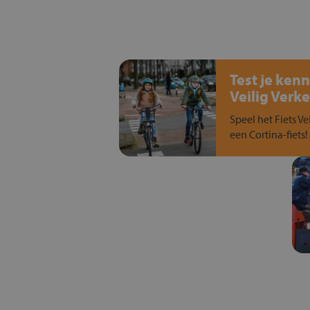
Test je kenn
Veilig Verke
Speel het Fiets Ve
een Cortina-fiets!