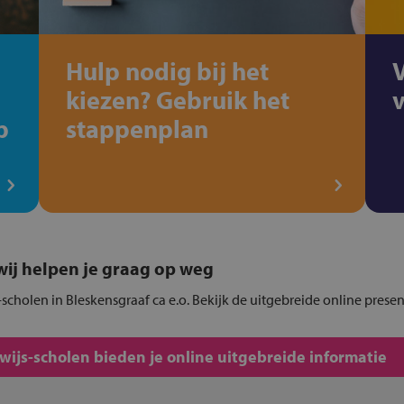
Hulp nodig bij het
kiezen? Gebruik het
p
stappenplan
, wij helpen je graag op weg
scholen in Bleskensgraaf ca e.o. Bekijk de uitgebreide online prese
js-scholen bieden je online uitgebreide informatie