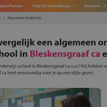
agenPlanner
Hulp bij schoolkeuze
Over ons
a
Algemeen Onderwijs
vergelijk een algemeen o
hool in
Bleskensgraaf ca
e
nderwijs-school in Bleskensgraaf ca e.o.? Wij hebben 
 ca heel eenvoundig voor je op een rijtje gezet.