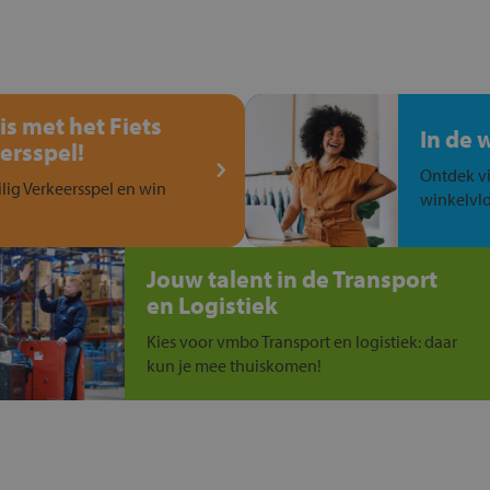
is met het Fiets
In de 
ersspel!
Ontdek vi
ilig Verkeersspel en win
winkelvlo
Jouw talent in de Transport
en Logistiek
Kies voor vmbo Transport en logistiek: daar
kun je mee thuiskomen!