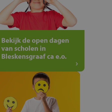
Bekijk de open dagen
van scholen in
Bleskensgraaf ca e.o.