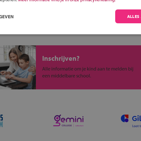
ou?
RGEVEN
ALLES
Inschrijven?
Alle informatie om je kind aan te melden bij
een middelbare school.