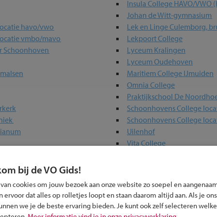
Insula College HAVO/VWO (
Johan de Witt-gymnasium
locatie havo/vwo
Lek en Linge Culemborg, br
 locatie vmbo/mavo
Lekpoort College
er Schoonhoven
Lyceum Kralingen
Lyceum Oudehoven
rmalsen
Maritiem College IJmuiden
Omnia College
Praktijkschool De Noordho
rkerk
Schoonhovens College locat
hniek
Schoonhovens College locat
sianum
Uilenhof
Vita College
hovenlaan
Willem de Zwijger College
hwinhof
Yuverta vmbo en mavo Dor
kom bij de VO Gids!
tterdam
 van cookies om jouw bezoek aan onze website zo soepel en aangenaam
ervoor dat alles op rolletjes loopt en staan daarom altijd aan. Als je ons
kunnen we je de beste ervaring bieden. Je kunt ook zelf selecteren welke
erwijs-scholen in jouw regio
cepteren.
Meer informatie vind je in onze privacyverklaring.