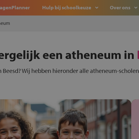
agenPlanner
Hulp bij schoolkeuze
Over ons
neum
ergelijk een atheneum in
 Beesd? Wij hebben hieronder alle atheneum-scholen 