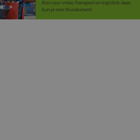
Kies voor vmbo Transport en logistiek: daar
kun je mee thuiskomen!