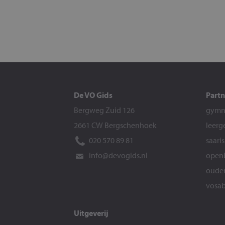
De VO Gids
Partn
Bergweg Zuid 126
gymna
2661 CW Bergschenhoek
leerg
020 570 89 81
saari
info@devogids.nl
openb
ouder
vosab
Uitgeverij