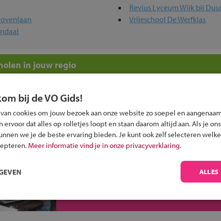
Revius Lyceum Wijk bij Duu
hovenlaan
Vrijeschool De Werfklas
endaal
olen in jouw regio
 past bij jou?
kom bij de VO Gids!
 van cookies om jouw bezoek aan onze website zo soepel en aangenaam
ervoor dat alles op rolletjes loopt en staan daarom altijd aan. Als je ons
kunnen we je de beste ervaring bieden. Je kunt ook zelf selecteren welke
cepteren.
Meer informatie vind je in onze privacyverklaring.
Inschrijven?
RGEVEN
ALLES
Alle informatie om je kind aan te melden bij
een middelbare school.