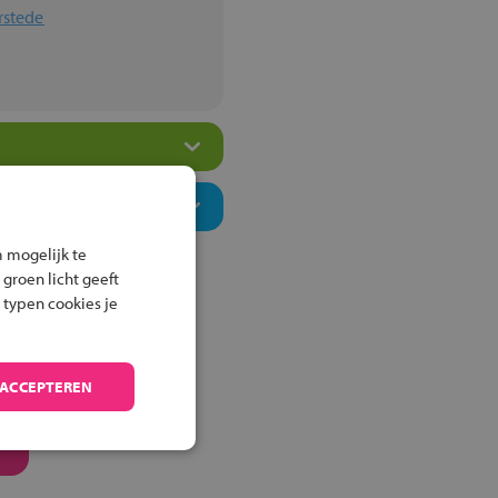
rstede
 mogelijk te
 groen licht geeft
 typen cookies je
 ACCEPTEREN