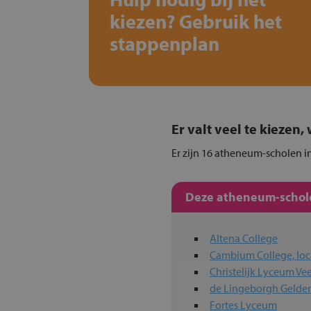
kiezen? Gebruik het
stappenplan
Er valt veel te kiezen
Er zijn 16 atheneum-scholen in
Deze atheneum-schole
Altena College
Cambium College, loca
Christelijk Lyceum V
de Lingeborgh Gelde
Fortes Lyceum