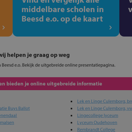
middelbare scholen in
Beesd e.o. op de kaart
, wij helpen je graag op weg
 Beesd e.o. Bekijk de uitgebreide online presentatiepagina.
n bieden je online uitgebreide informatie
Lek en Linge Culemborg, br
tie Buys Ballot
Lek en Linge Culemborg, v
eenendaal
Lingecollege lyceum
rmalsen
Lyceum Oudehoven
Rembrandt College