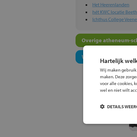
Het Heerenlanden
hét KWC locatie Beet
Ichthus College Veen
Overige atheneum-sch
Welk onderwijsconcept
Hartelijk wel
Wij maken gebruik
maken. Deze zorgen 
voor alle cookies, 
wel en niet wilt ac
DETAILS WEE