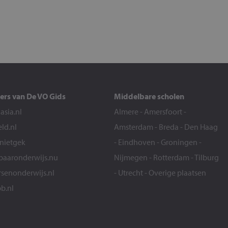
ers van De VO Gids
Middelbare scholen
sia.nl
Almere
-
Amersfoort
-
eld.nl
Amsterdam
-
Breda
-
Den Haag
snietgek
-
Eindhoven
-
Groningen
-
aaronderwijs.nu
Nijmegen
-
Rotterdam
-
Tilburg
senonderwijs.nl
-
Utrecht
-
Overige plaatsen
b.nl