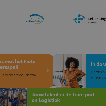
is met het Fiets
In de 
ersspel!
Ontdek vi
ilig Verkeersspel en win
winkelvlo
Jouw talent in de Transport
en Logistiek