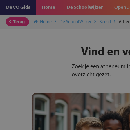
De VO Gids
Home
De SchoolWijzer
OpenD
Terug
Home
De SchoolWijzer
Beesd
Athe
Vind en v
Zoek je een atheneum in
overzicht gezet.