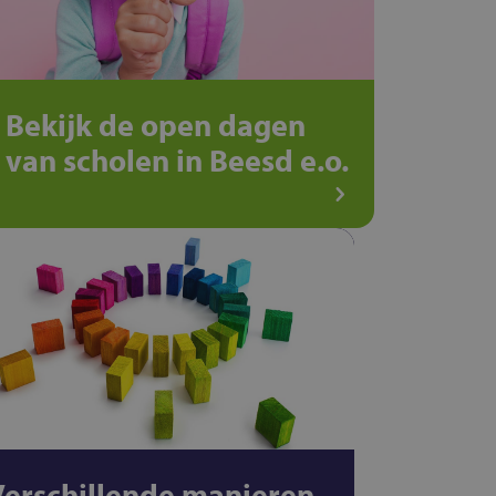
Bekijk de open dagen
van scholen in Beesd e.o.
Verschillende manieren