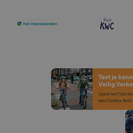
Test je kenn
Veilig Verke
Speel het Fiets Ve
een Cortina-fiets!