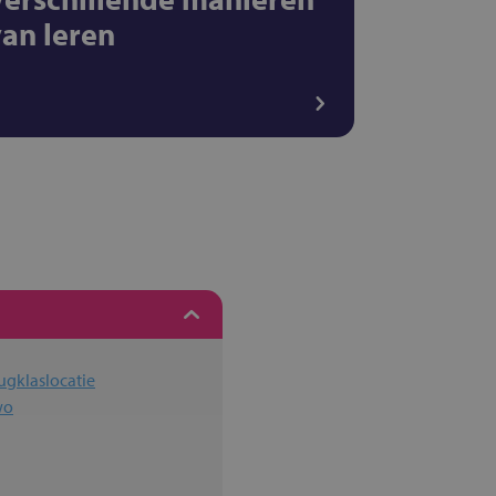
van leren
ugklaslocatie
wo